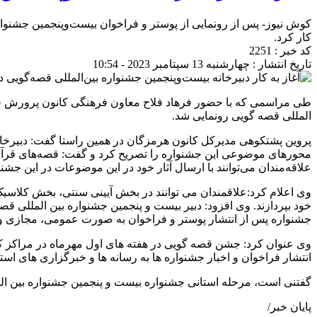
کوش نیوز- پس از رونمایی از پوستر و فراخوان بیست‌وپنجمین جشنوار
کار کرد.
کد خبر : 2251
تاریخ انتشار : چهارشنبه 13 سپتامبر 2023 - 10:54
طی مراسمی که با حضور فرهاد فلاح معاون فرهنگی کانون پرورش فکری
المللی قصه گویی رونمایی شد.
پروین پشتکوهی مدیرکل کانون هرمزگان در همین راستا گفت: دبیرخان
محورهای موضوعی این جشنواره را تصریح کرد و گفت: قصه‌های قرآنی،
علاقه‌مندان می‌توانند با ارسال آثار خود در این موضوعات در این جشنوا
وی اعلام کرد:علاقمندان می توانند در بخش آیینی سنتی، بخش کلاسیک و مدرن، بخش اشاره و بخش 
خود بپردازند. وی افزود: دبیر بیست و پنجمین جشنواره بین المللی 
جشنواره پس از انتشار پوستر و فراخوان به صورت عمومی، مجازی و ا
وی عنوان کرد: جشن قصه گویی در هفته های اول مهرماه در مراکز
انتشار فراخوان و اخبار جشنواره ها به رسانه ها و خبرگزاری های اس
گفتنی است، مرحله استانی جشنواره بیست و پنجمین جشنواره بین المل
پایان خبر/