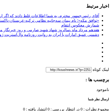
اخبار مرتبط
آقای رئیس‌جمهور محترم، به شما اطلاعات غلط دادند که اگر ا
«توافق مکه»؛ نام پیمان سه‌جانبه نظامی ترکیه-عربستان-پاکست
شمارش معکوس انتقام
هفدهم مرداد ماه ،سالروز شهاد شهید صارمی و روز خبرنگار مب
دشمنی عمیق امارات با ایران به روایت روزنامه وال‌استریت ژو
لینک کوتاه
برچسب ها :
ناموجود
ارسال نظر شما
مجموع نظرات : 0
در انتظار بررسی : 0
انتشار یافته : 0