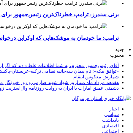
برنی سندرز: ترامپ خطرناک‌ترین رئیس‌جمهور برای 
ترامپ: ما خودمان به موشک‌هایی که اوکراین درخواست
جدید
محبوب
آقای رئیس‌جمهور محترم، به شما اطلاعات غلط دادند که اگر ا
«توافق مکه»؛ نام پیمان سه‌جانبه نظامی ترکیه-عربستان-پاکست
شمارش معکوس انتقام
هفدهم مرداد ماه ،سالروز شهاد شهید صارمی و روز خبرنگار مب
دشمنی عمیق امارات با ایران به روایت روزنامه وال‌استریت ژو
اخبار
سیاسی
یادداشت
اقتصادی
اجتماعی