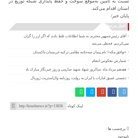
نسبت به تأمین به‌موقع سوخت و حفظ پایداری شبکه توزیع در
استان اقدام می‌کند.
پایان خبر/
اخبار مرتبط
آقای رئیس‌جمهور محترم، به شما اطلاعات غلط دادند که اگر ارز را گران
نمی‌کردیم، قحطی می‌شد
«توافق مکه»؛ نام پیمان سه‌جانبه نظامی ترکیه-عربستان-پاکستان
شمارش معکوس انتقام
هفدهم مرداد ماه ،سالروز شهاد شهید صارمی و روز خبرنگار مبارک باد
دشمنی عمیق امارات با ایران به روایت روزنامه وال‌استریت ژورنال
لینک کوتاه
برچسب ها :
ناموجود