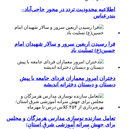
اطلاعیه محدودیت تردد در محور حاجی‌آباد–
بندرعباس
فرا رسیدن اربعین سرور و سالار شهیدان امام
حسین(ع) تسلیت باد
دختران امروز معماران فردای جامعه با پیش
دبستان و دبستان دخترانه اندیشه
تعامل سازنده نوسازی مدارس هرمزگان و مجلس
برای جهش سرانه آموزشی شرق استان/