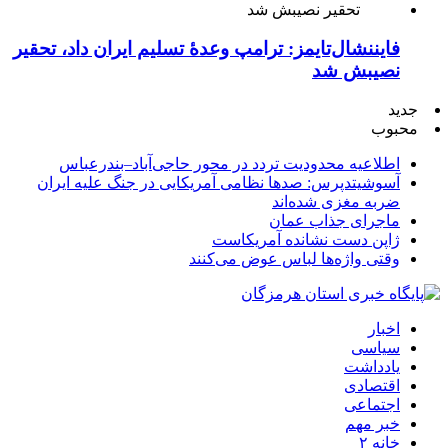
فایننشال‌تایمز: ترامپ وعدۀ تسلیم ایران داد، تحقیر
نصیبش شد
جدید
محبوب
اطلاعیه محدودیت تردد در محور حاجی‌آباد–بندرعباس
آسوشیتدپرس: صدها نظامی آمریکایی در جنگ علیه ایران
ضربه مغزی شده‌اند
ماجرای جذاب عمان
ژاپن دست نشانده آمریکاست
وقتی واژه‌ها لباس عوض می‌کنند
اخبار
سیاسی
یادداشت
اقتصادی
اجتماعی
خبر مهم
خانه ۲