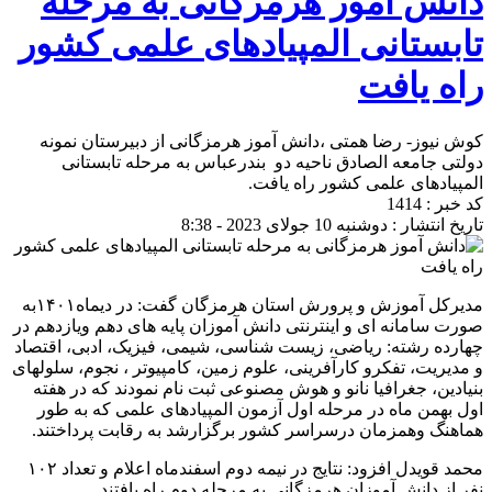
دانش آموز هرمزگانی به مرحله
تابستانی المپیادهای علمی کشور
راه یافت
کوش نیوز- رضا همتی ،دانش آموز هرمزگانی از دبیرستان نمونه
دولتی جامعه الصادق ناحیه دو بندرعباس به مرحله تابستانی
المپیادهای علمی کشور راه یافت.
کد خبر : 1414
تاریخ انتشار : دوشنبه 10 جولای 2023 - 8:38
مدیرکل آموزش و پرورش استان هرمزگان گفت: در دیماه۱۴۰۱به
صورت سامانه ای و اینترنتی دانش آموزان پایه های دهم ویازدهم در
چهارده رشته: ریاضی، زیست شناسی، شیمی، فیزیک، ادبی، اقتصاد
و مدیریت، تفکرو کارآفرینی، علوم زمین، کامپیوتر ، نجوم، سلولهای
بنیادین، جغرافیا نانو و هوش مصنوعی ثبت نام نمودند که در هفته
اول بهمن ماه در مرحله اول آزمون المپیادهای علمی که به طور
هماهنگ وهمزمان درسراسر کشور برگزارشد به رقابت پرداختند.
محمد قویدل افزود: نتایج در نیمه دوم اسفندماه اعلام و تعداد ۱۰۲
نفر از دانش آموزان هرمزگانی به مرحله دوم راه یافتند.