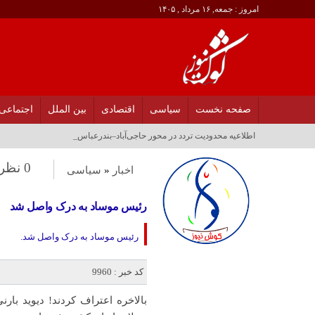
امروز : جمعه, ۱۶ مرداد , ۱۴۰۵
صفحه نخست
سیاسی
اقتصادی
بین الملل
اجتماعی
اطلاعیه محدودیت تردد در محور حاجی‌آباد–بندرعباس_
0 نظر
اخبار
«
سیاسی
رئیس موساد به درک واصل شد
رئیس موساد به درک واصل شد.
کد خبر : 9960
بالاخره اعتراف کردند! دیوید با