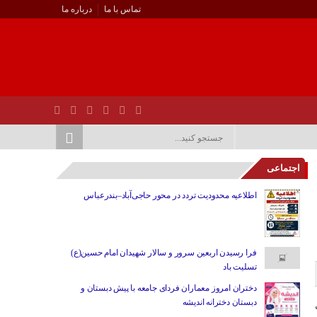
تماس با ما
درباره ما
اجتماعی
اطلاعیه محدودیت تردد در محور حاجی‌آباد–بندرعباس
فرا رسیدن اربعین سرور و سالار شهیدان امام حسین(ع)
تسلیت باد
دختران امروز معماران فردای جامعه با پیش دبستان و
دبستان دخترانه اندیشه