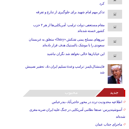
کرد
تذکر مهم امام شهید برای جلوگیری از تنازع و تفرقه
مقام مستعفی دولت ترامپ: آمریکایی‌ها از هر ۲ حزب
کشور خسته شده‌اند
نیروهای مسلح یمنی نفتکش «Daisy» متعلق به عربستان
سعودی را با موشک بالستیک هدف قرار داده‌اند
این خیابان‌ها خالی نخواهد شد نگران نباشید
فایننشال‌تایمز: ترامپ وعدۀ تسلیم ایران داد، تحقیر نصیبش
شد
جدید
محبوب
اطلاعیه محدودیت تردد در محور حاجی‌آباد–بندرعباس
آسوشیتدپرس: صدها نظامی آمریکایی در جنگ علیه ایران ضربه مغزی
شده‌اند
ماجرای جذاب عمان