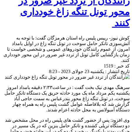
رانندگان از تردد غیر ضرور در
محور تونل تنگه زاغ خودداری
کنند
کوش نیوز- رییس پلیس راه استان هرمزگان گفت:‌ با توجه به
آتش‌سوزی تانکر حامل سوخت در تونل تنگه زاغ در اوایل بامداد
امروز، از عموم رانندگان خودروهای عمومی و شخصی خواست تا
زمان بازگشایی کامل تونل از تردد غیر ضرور در این محور خودداری
کنند.
کد خبر : 1519
تاریخ انتشار : یکشنبه 23 جولای 2023 - 8:23
سرهنگ مهدی نیک بخت گفت : در ساعت۲:۳۳ دقیقه بامداد امروز
یکشنبه یکم مرداد ماه یک مورد حادثه حریق یک دستگاه تانکر حامل
سوخت، در تونل تنگه زاغ محور بندرعباس به سمت حاجی آباد
گزارش شد که بلافاصله عوامل گشت پلیس راه به همراه چهار
دستگاه آمبولانس به محل حادثه اعزام شدند.
وی افزود: پس از حضور گشت های پلیس راه در محل مشخص شد
دو دستگاه تریلی کشنده و تانکر حامل بنزین که در یک مسیر در
حرکت بودند با یکدیگر برخورد کرده که در این حادثه خودرو حامل