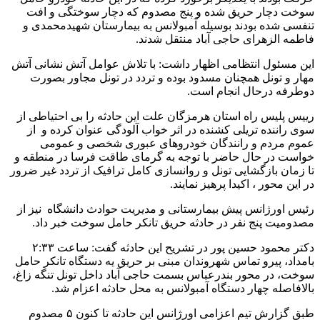
سوخت دچار حریق شده و پنج مصدوم که دچار سوختگی و افت
تنفسی شده بودند بوسیله آمبولانس به بیمارستان شهیدمحمدی و
فاطمه الزهرای حاجی آباد منتقل شدند.
این مسئول انتظامی اظهار داشت: با تلاش عوامل آتش نشانی آتش
مهار و تونل همچنان مسدود بوده و تردد در تونل مجاور بصورت
دوطرفه درحال انجام است.
رییس پلیس راه استان هرمزگان علت این حادثه را بی احتیاطی از
سوی راننده تریلی کشنده در اثر خواب آلودگی عنوان کرده و از
عموم مردم و رانندگان خودروهای عبوری شخصی و عمومی
خواست در حال حاضر با توجه به گرمای طاقت فرسا در منطقه و
تا زمان بازگشایی تونل و روانسازی کامل ترافیک از تردد غیر ضرور
در این محور ، اکیدا پرهیز نمایند.
رئیس اورژانس پیش بیمارستانی و مدیریت حوادث دانشگاه نیز از
مصدومیت پنج نفر در حادثه حریق تانکر حامل سوخت خبر داد.
دکتر محمود حسین پور در تشریح این حادثه گفت: ساعت ۲:۳۳
بامداد، پیرو تماس شهروندان مبنی بر حریق یه دستگاه تانکر حامل
سوخت، در محور بندرعباس بسمت حاجی آباد داخل تونل تنگه زاغ،
بالافاصله چهار دستگاه آمبولانس به محل حادثه اعزام شد.
طبق گزارش تیم اعزامی اورژانس این حادثه تا کنون ۵ مصدوم