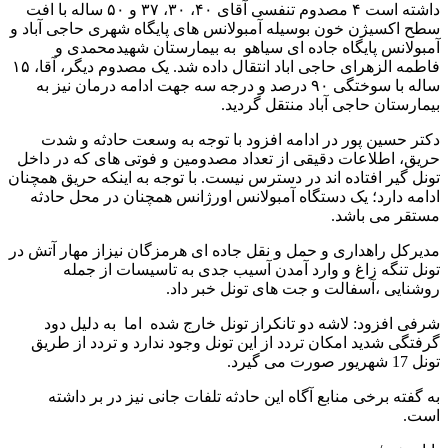
داشته است ۴ مصدوم تنفسی آقای ۴۰، ۳۰، ۳۷ و ۵۰ ساله با افت
سطح اکسیژن خون بوسیله آمبولانس های پایگاه شهری حاجی آباد و
آمبولانس پایگاه جاده ای سیاهو به بیمارستان شهیدمحمدی و
فاطمه الزهرای حاجی اباد انتقال داده شد. یک مصدوم دیگر، آقا، ۱۵
ساله با سوختگی ۹۰ درصد و درجه سه جهت ادامه درمان نیز به
بیمارستان حاجی آباد منتقل گردید.
دکتر حسین پور در ادامه افزود با توجه به وسعت حادثه و شدت
حریق، اطلاعات دقیقی از تعداد مصدومین و فوتی های که در داخل
تونل گیر افتاده اند در دسترس نیست. با توجه به اینکه حریق همچنان
ادامه دارد؛ یک دستگاه آمبولانس اورژانس همچنان در محل حادثه
مستقر می باشد.
مدیرکل راهداری و حمل و نقل جاده ای هرمزگان نیزاز مهار آتش در
تونل تنگه زاغ و وارد آمدن آسیب جدی به تاسیسات از جمله
روشنایی ،آسفالت و جت های تونل خبر داد.
شرفی افزود: لاشه دو تانکراز تونل خارج شده اما به دلیل دود
گرفتگی شدید امکان تردد از این تونل وجود ندارد و تردد از طریق
تونل 17 شهریور صورت می گیرد.
به گفته برخی منابع آگاه این حادثه تلفات جانی نیز در بر داشته
است.