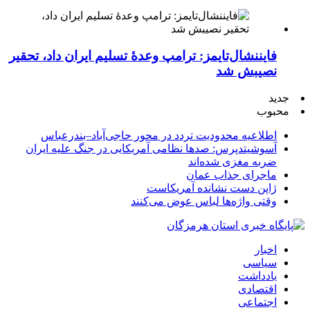
فایننشال‌تایمز: ترامپ وعدۀ تسلیم ایران داد، تحقیر
نصیبش شد
جدید
محبوب
اطلاعیه محدودیت تردد در محور حاجی‌آباد–بندرعباس
آسوشیتدپرس: صدها نظامی آمریکایی در جنگ علیه ایران
ضربه مغزی شده‌اند
ماجرای جذاب عمان
ژاپن دست نشانده آمریکاست
وقتی واژه‌ها لباس عوض می‌کنند
اخبار
سیاسی
یادداشت
اقتصادی
اجتماعی