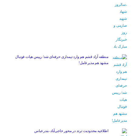
منطقه آزاد قشم هم وارد تیمداری حرفه‌ای شد/ رییس هیات فوتبال
مشهد هم مدیرعامل!
اطلاعیه محدودیت تردد در محور حاجی‌آباد–بندرعباس