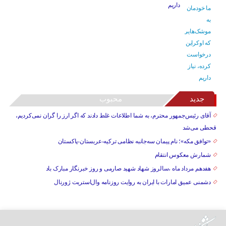
داریم
جدید
محبوب
آقای رئیس‌جمهور محترم، به شما اطلاعات غلط دادند که اگر ارز را گران نمی‌کردیم،
قحطی می‌شد
«توافق مکه»؛ نام پیمان سه‌جانبه نظامی ترکیه-عربستان-پاکستان
شمارش معکوس انتقام
هفدهم مرداد ماه ،سالروز شهاد شهید صارمی و روز خبرنگار مبارک باد
دشمنی عمیق امارات با ایران به روایت روزنامه وال‌استریت ژورنال