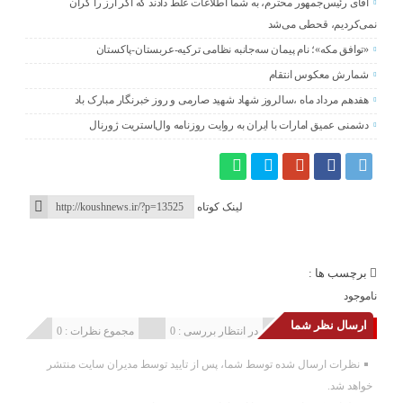
آقای رئیس‌جمهور محترم، به شما اطلاعات غلط دادند که اگر ارز را گران
نمی‌کردیم، قحطی می‌شد
«توافق مکه»؛ نام پیمان سه‌جانبه نظامی ترکیه-عربستان-پاکستان
شمارش معکوس انتقام
هفدهم مرداد ماه ،سالروز شهاد شهید صارمی و روز خبرنگار مبارک باد
دشمنی عمیق امارات با ایران به روایت روزنامه وال‌استریت ژورنال
لینک کوتاه
برچسب ها :
ناموجود
ارسال نظر شما
انتشار یافته : 0
در انتظار بررسی : 0
مجموع نظرات : 0
نظرات ارسال شده توسط شما، پس از تایید توسط مدیران سایت منتشر
خواهد شد.