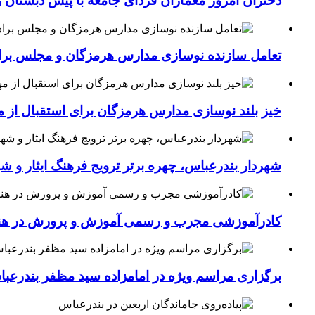
دختران امروز معماران فردای جامعه با پیش دبستان و
تعامل سازنده نوسازی مدارس هرمزگان و مجلس برای جهش سرانه
خیز بلند نوسازی مدارس هرمزگان برای استقبال از مهر؛۴۵۴ کلاس درس جدید به فضای آموزشی استان افزوده 
شهردار بندرعباس، چهره برتر ترویج فرهنگ ایثار و ش
کادرآموزشی مجرب و رسمی آموزش و پرورش در هنرست
برگزاری مراسم ویژه در امامزاده سید مظفر بندرعب