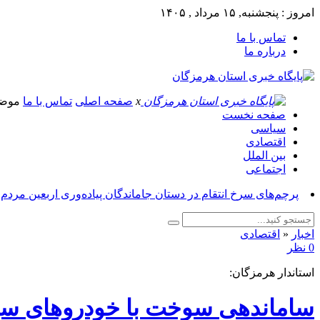
امروز : پنجشنبه, ۱۵ مرداد , ۱۴۰۵
تماس با ما
درباره ما
x
صفحه اصلی
تماس با ما
موض
صفحه نخست
سیاسی
اقتصادی
بین الملل
اجتماعی
پرچم‌های سرخ انتقام در دستان جاماندگان پیاده‌وری اربعین مردم
اخبار
«
اقتصادی
0 نظر
استاندار هرمزگان:
ساماندهی سوخت با خودروهای سیار