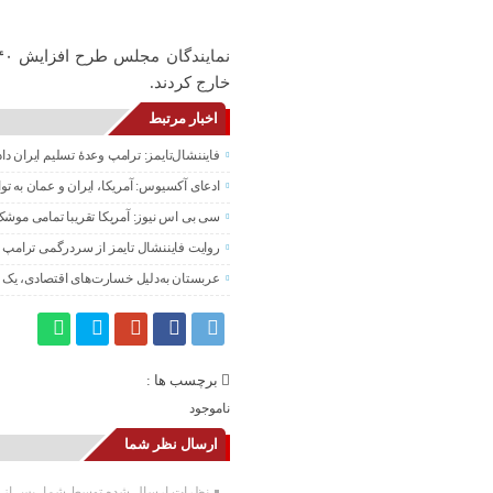
خارج کردند.
اخبار مرتبط
فایننشال‌تایمز: ترامپ وعدۀ تسلیم ایران د
ادعای آکسیوس: آمریکا، ایران و عمان به تو
سی بی اس نیوز: آمریکا تقریبا تمامی موشک
روایت فایننشال تایمز از سردرگمی ترامپ د
عربستان به‌دلیل خسارت‌های اقتصادی، یک ت
برچسب ها :
ناموجود
ارسال نظر شما
نظرات ارسال شده توسط شما، پس از تا