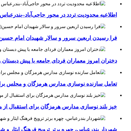
اطلاعیه محدودیت تردد در محور حاجی‌آباد–بندرعباس
فرا رسیدن اربعین سرور و سالار شهیدان امام حسین(
دختران امروز معماران فردای جامعه با پیش دبستان و
تعامل سازنده نوسازی مدارس هرمزگان و مجلس برای جهش سرانه
خیز بلند نوسازی مدارس هرمزگان برای استقبال از مهر؛۴۵۴ کلاس درس جدید به فضای آموزشی استان افزوده 
شهردار بندرعباس، چهره برتر ترویج فرهنگ ایثار و ش