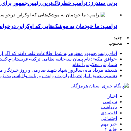
برنی سندرز: ترامپ خطرناک‌ترین رئیس‌جمهور برای 
ترامپ: ما خودمان به موشک‌هایی که اوکراین درخواست
جدید
محبوب
آقای رئیس‌جمهور محترم، به شما اطلاعات غلط دادند که اگر ا
«توافق مکه»؛ نام پیمان سه‌جانبه نظامی ترکیه-عربستان-پاکست
شمارش معکوس انتقام
هفدهم مرداد ماه ،سالروز شهاد شهید صارمی و روز خبرنگار مب
دشمنی عمیق امارات با ایران به روایت روزنامه وال‌استریت ژو
اخبار
سیاسی
یادداشت
اقتصادی
اجتماعی
خبر مهم
خانه ۲