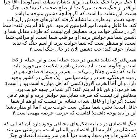
یا جنگ نرم یا جنگ تبلیغاتی، این‌ها بدشان می‌آید، [می‌گویند] «آقا چرا
این‌قدر از جنگ صحبت می‌کنید؟ از صلح صحبت کنید»! خب جنگ
هست. این غفلت ما است که اگرچنانچه دشمن متوجه ما باشد
-جبهه‌ دشمن به طرف ما نشانه گرفته که تیر‌های خودش را پرتاب
کند- ما غافل باشیم. امیرالمؤمنین فرمود «مَن نامَ لَم ینَم عَنه»؛ شما
اگر در سنگر خوابت برد، معنایش این نیست که طرف مقابل شما و
دشمن شما هم خوابش برده؛ او مواظب شما است، او مراقب شما
است، او منتظر است که شما خوابت ببرد. از اسم جنگ که نباید
انسان خوف کند؛ خب دشمن الان در حال جنگ است.۳
همین‌قدر که ندانید دشمن در صدد حمله است و این حمله از کجا
است و چگونه است، باید مطمئن باشید شکست می‌خورید؛ باید
بدانید که دشمن چه‌کار می‌کند … هم در زمینه‌ اقتصادی، هم در
زمینه‌ فرهنگی، هم در زمینه‌ سیاسی – یک جنگی در کشور وجود
دارد. وَ ان اَخَا الحَرب الاَرق (کسی که اهل مبارزه است بیدار است)؛
بعد فرمود: وَ مَن نامَ لَم ینَم عَنه؛ اگر شما در جبهه خوابت برد،
معنایش این نیست که طرف مقابل هم خوابش برده و او هم غافل
است؛ اگر تو از او غافل شدی، نشانه‌ این نیست که او هم از شما
غافل است؛ نخیر، شما ممکن است خوابت ببرد، [اما] او بیدار باشد؛
این را باید توجه داشت؛ لذاست که عرصه عرصه‌ مهمی است.۴
جنگ اقتصادی در دنیا به شکل‌های مختلفی وجود دارد. آن کسانی که
دستشان در کار مسائل اقتصاد بین‌المللی است، به‌روشنی می‌بینند
که کشور‌ها و قدرت‌ها، و همه‌ دنیا با هم سر مسئله‌ اقتصادی جنگ