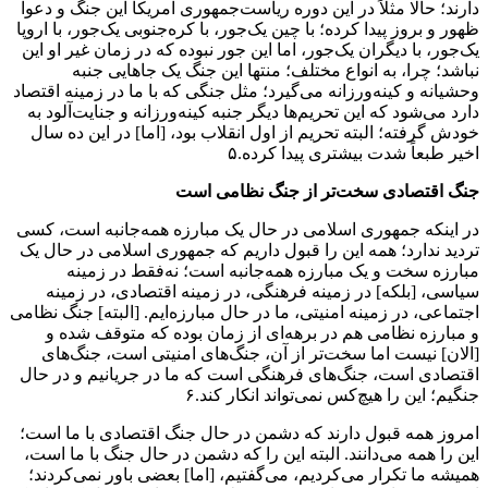
دارند؛ حالا مثلاً در این دوره‌ ریاست‌جمهوری آمریکا این جنگ و دعوا
ظهور و بروز پیدا کرده؛ با چین یک‌جور، با کره‌‌جنوبی یک‌جور، با اروپا
یک‌جور، با دیگران یک‌جور، اما این جور نبوده که در زمان غیر او این
نباشد؛ چرا، به انواع مختلف؛ منتها این جنگ یک جا‌هایی جنبه‌
وحشیانه و کینه‌ورزانه می‌گیرد؛ مثل جنگی که با ما در زمینه‌ اقتصاد
دارد می‌شود که این تحریم‌ها دیگر جنبه‌ کینه‌ورزانه و جنایت‌آلود به
خودش گرفته؛ البته تحریم از اول انقلاب بود، [اما] در این ده سال
اخیر طبعاً شدت بیشتری پیدا کرده.۵
جنگ اقتصادی سخت‌تر از جنگ نظامی است
در اینکه جمهوری اسلامی در حال یک مبارزه‌ همه‌جانبه است، کسی
تردید ندارد؛ همه این را قبول داریم که جمهوری اسلامی در حال یک
مبارزه‌ سخت و یک مبارزه‌ همه‌جانبه است؛ نه‌فقط در زمینه‌
سیاسی، [بلکه] در زمینه‌ فرهنگی، در زمینه‌ اقتصادی، در زمینه‌
اجتماعی، در زمینه‌ امنیتی، ما در حال مبارزه‌ایم. [البته] جنگ نظامی
و مبارزه‌ نظامی هم در برهه‌ای از زمان بوده که متوقف شده و
[الان] نیست اما سخت‌تر از آن، جنگ‌های امنیتی است، جنگ‌های
اقتصادی است، جنگ‌های فرهنگی است که ما در جریانیم و در حال
جنگیم؛ این را هیچ‌کس نمی‌تواند انکار کند.۶
امروز همه قبول دارند که دشمن در حال جنگ اقتصادی با ما است؛
این را همه می‌دانند. البته این را که دشمن در حال جنگ با ما است،
همیشه ما تکرار می‌کردیم، می‌گفتیم، [اما] بعضی باور نمی‌کردند؛