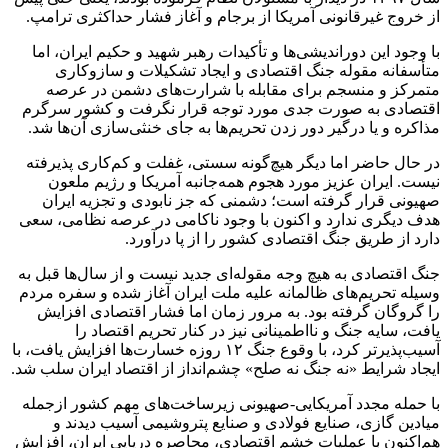
از خروج غیرقانونی آمریکا از برجام و آغاز فشار حداکثری ترامپ.
با وجود این دوراندیشی‌ها و تأکیدات رهبر شهید و حکیم ایران، اما
متأسفانه مقوله‌ جنگ اقتصادی و ایجاد تشکیلات و سازوکاری
متمرکز و منسجم برای مقابله با شرارت‌های دشمن در عرصه
اقتصادی به صورت جدی مورد توجه قرار نگرفت و کشور سرگرم
مذاکره و یا درگیر دور زدن تحریم‌ها به جای خنثی‌سازی آن‌ها شد.
در حال حاضر اما دیگر هیچ‌گونه سستی، غفلت و کم‌کاری پذیرفته
نیست. ایران عزیز مورد هجوم همه‌جانبه آمریکا و رژیم ملعون
صهیونی قرار گرفته است؛ دشمنی که جز نابودی و تجزیه ایران
هدف دیگری ندارد و اکنون با وجود ناکامی در عرصه نظامی، سعی
دارد از طریق جنگ اقتصادی کشور را از پا درآورد.
جنگ اقتصادی به هیچ وجه مقوله‌ای جدید نیست و از سال‌ها قبل به
وسیله تحریم‌های ظالمانه علیه ملت ایران آغاز شده و سفره مردم
را گروگان گرفته بود. به مرور زمان اما فشار اقتصادی افزایش
یافت، سایه جنگ و نااطمینانی نیز در کنار تحریم اقتصاد را
آسیب‌پذیرتر کرد، با وقوع جنگ ۱۲ روزه خسارت‌ها افزایش یافت، با
ایجاد شرایط «نه جنگ نه صلح» چشم‌انداز از اقتصاد ایران سلب شد.
با حمله مجدد آمریکایی-صهیونی زیرساخت‌های مهم کشور ازجمله
میادین گازی، صنایع فولادی و صنایع پتروشیمی آسیب دیدند و
هم‌اکنون با عملیات خشم اقتصادی، محاصره دریایی ایران، افزایش