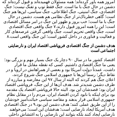
امروز همه باور کرده‌اند؛ همه‌ مسئولان فهمیده‌اند و قبول کرده‌اند که
دشمن در حال جنگ با ما است. جنگ فقط توپ و تفنگ نیست؛ جنگ
اقتصادی، جنگ امنیتی، جنگ اطلاعاتی، جنگ سیاسی، این‌ها هم جنگ
است؛ گاهی خطرناک‌تر از جنگ نظامی هم هست. دشمن در حال
جنگ با ما است؛ خب بروز و ظهور این جنگ در امر مسائل اقتصادی
است؛ این را همه امروز قبول دارند.۷ جنگ واقعی جنگ اقتصادی
است، جنگ واقعی تحریم است، جنگ واقعی گرفتن عرصه‌های کار
و فعالیت و فناوری در داخل کشور است؛ این جنگ واقعی است.۸
هدف دشمن از جنگ اقتصادی فروپاشی اقتصاد ایران و نارضایتی
اجتماعی است
اقتصاد کشور ما در سال ۹۰ دچار یک جنگ بسیار مهم و بزرگی بود؛
یعنی ما جنگ اقتصادی داشتیم. کسی که نقطه‌ مقابل ما قرار
داشت، عمدتاً دولت آمریکا بود و بعضی از همراهانش در اروپا و در
نقاط دیگر؛ رسماً این‌ها با جمهوری اسلامی جنگ شروع کردند،
اعلان جنگ هم کردند که البته از سال ۹۷ این معارضه و مبارزه از
طرف دشمن شدیدتر شد. هدف آن‌ها از این جنگ، فروپاشی اقتصاد
ایران بود؛ قصدشان این بود. البته حالا فروپاشی اقتصاد یک مقدمه
بود برای اینکه با نابود کردن اقتصاد ایران، مردم را در مقابل نظام
جمهوری اسلامی قرار بدهند و مقاصد سیاسی خباثت‌آمیز خودشان
را از این طریق عملی کنند؛ هدف دشمن این بود.۹ در جنگ اقتصادی
هدف آمریکا ایجاد نارضایی است؛ هدفشان این است؛ می‌خواهند
نارضایی ایجاد کنند بلکه بتوانند این نارضایی را به اغتشاش داخلی