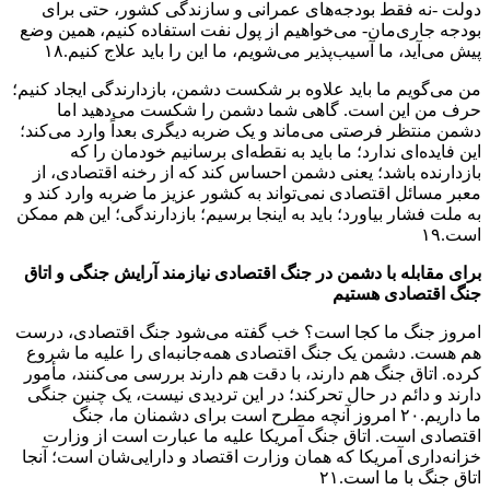
دولت -نه فقط بودجه‌های عمرانی و سازندگی کشور، حتی برای
بودجه‌ جاری‌مان- می‌خواهیم از پول نفت استفاده کنیم، همین وضع
پیش می‌آید، ما آسیب‌پذیر می‌شویم، ما این را باید علاج کنیم.۱۸
من می‌گویم ما باید علاوه‌ بر شکست دشمن، بازدارندگی ایجاد کنیم؛
حرف من این است. گاهی شما دشمن را شکست می‌دهید اما
دشمن منتظر فرصتی می‌ماند و یک ضربه‌ دیگری بعداً وارد می‌کند؛
این فایده‌ای ندارد؛ ما باید به نقطه‌ای برسانیم خودمان را که
بازدارنده باشد؛ یعنی دشمن احساس کند که از رخنه‌ اقتصادی، از
معبر مسائل اقتصادی نمی‌تواند به کشور عزیز ما ضربه وارد کند و
به ملت فشار بیاورد؛ باید به اینجا برسیم؛ بازدارندگی؛ این هم ممکن
است.۱۹
برای مقابله با دشمن در جنگ اقتصادی نیازمند آرایش جنگی و اتاق
جنگ اقتصادی هستیم
امروز جنگ ما کجا است؟ خب گفته می‌شود جنگ اقتصادی، درست
هم هست. دشمن یک جنگ اقتصادی همه‌جانبه‌ای را علیه ما شروع
کرده. اتاق جنگ هم دارند، با دقت هم دارند بررسی می‌کنند، مأمور
دارند و دائم در حال تحرکند؛ در این تردیدی نیست، یک چنین جنگی
ما داریم.۲۰ امروز آنچه مطرح است برای دشمنان ما، جنگ
اقتصادی است. اتاق جنگ آمریکا علیه ما عبارت است از وزارت
خزانه‌داری آمریکا که همان وزارت اقتصاد و دارایی‌شان است؛ آنجا
اتاق جنگ با ما است.۲۱