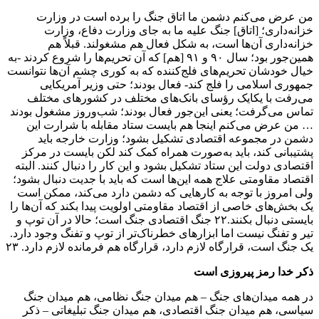
من عرض می‌کنم دشمن ما اتاق جنگ را برده است در وزارت
خزانه‌داری؛ [اتاق] جنگ علیه ما به جای وزارت دفاع، وزارت
خزانه‌داری آن‌ها است، به شکل فعال هم مشغولند. قبلاً هم
همین‌جور بود؛ سال ۹۰ و ۹۱ [هم] که آن تحریم‌ها را شروع کردند -به
خیال خودشان تحریم‌های فلج‌کننده که به کوری چشم آن‌ها نتوانست
جمهوری اسلامی را فلج کند- فعال بودند؛ حتی وزیر آمریکایی
می‌رفت با یکایک رؤسای بانک‌های مختلف در کشور‌های مختلف
تماس می‌گرفت؛ یعنی این‌جور فعال بودند؛ شب‌وروز مشغول بودند
… من عرض می‌کنم اینجا هم بایست ستاد مقابله‌ با شرارت این
دشمن در مجموعه‌ اقتصادی تشکیل بشود؛ وزارت خارجه باید
پشتیبانی کند، باید به‌صورت همراه کمک کند لکن بایست در مرکز
اقتصادی دولت این ستاد تشکیل بشود و این کار را دنبال کنند. البته
اقتصاد مقاومتی علاج همه‌ این‌ها است که باید با جدیت دنبال بشود؛
ولی امروز با توجه به کار‌هایی که دشمن دارد می‌کند، ممکن است
یک بخش‌های خاصی از اقتصاد مقاومتی اولویت پیدا بکند که آن‌ها را
بایستی دنبال بکنند.۲۲ جنگ اقتصادی جنگ است؛ حالا در آن توپ و
تیر و تفنگ نیست اما ابزار‌های خطرناک‌تر از توپ و تفنگ وجود دارد.
یک جنگ است، قرارگاه لازم دارد، قرارگاه هم فرمانده لازم دارد. ۲۳
ذکر خدا رمز پیروزی است
در همه‌ میدان‌های جنگ – هم میدان جنگ نظامی، هم میدان جنگ
سیاسی، هم میدان جنگ اقتصادی، هم میدان جنگ تبلیغاتی – ذکر