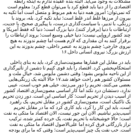
مشکلات به وجود می‌آید. البته بنده عقیده ندارم به اینکه رابطه‌
اقتصادی را از دنیا باید قطع کرد یا می‌توان قطع کرد؛ معلوم است
که نمی‌توان؛ امروز همه‌ دنیا به هم مربوط و متصل است اما تکیه‌ به
بیرون از مرز‌ها غلط اندر غلط است؛ نباید تکیه کرد. بله، بروند با
زرنگی، با تدبیر، با سیاست‌گذاری درست، با پیگیری صحیح، با جدیت،
ارتباطات با دنیا [برقرار کنند]. دنیا بزرگ است؛ دنیا که فقط آمریکا و
چند کشور اروپایی نیست؛ دنیا خیلی وسیع است؛ بروند ارتباطات را
برقرار کنند به آن مقداری که لازم هست اما چشم ندوزند به هیچ
نیروی خارجی؛ چشم بدوزند به عنصر داخلی، چشم بدوزند به این
ارزش بزرگ: نیروی انسانی داخل.۱۶
باید در مقابل این فشار‌ها مصونیت‌سازی کرد، باید به بنای داخلی
استحکام‌بخشی کرد. اقتصاد را باید قوی کنیم تا دشمن از تأثیرگذاری
از این ناحیه مأیوس بشود؛ وقتی دشمن مأیوس شد، خیال ملت و
مسئولان کشور هم راحت خواهد شد.۱۷ حالا البته یک زرنگی‌هایی
بعضی می‌کنند، تحریم را دور می‌زنند، خیلی هم خوب است، عیبی
ندارد، دستشان درد نکند اما کار اساسی مصون‌سازی اقتصاد کشور
از آسیب دیدن از تحریم است؛ کار اساسی این است. دور زدن تحریم
یک تاکتیک است، مصون‌سازی کشور در مقابل تحریم، یک راهبرد
است، باید این کار را کرد، باید کاری کرد که ما در مقابل تحریم
آسیب‌پذیر نباشیم. الان این جور نیست، الان اقتصاد ما متکی به نفت
است؛ حالا خوشبختانه با تحریم نفت، یک خرده کمتر شده، ترکیب
تراز بازرگانی فرق کرده اما علی‌الاصول اقتصاد ما متکی به نفت
است. خب نفت یک چیز آسیب‌پذیر است؛ وقتی که ما برای بودجه‌