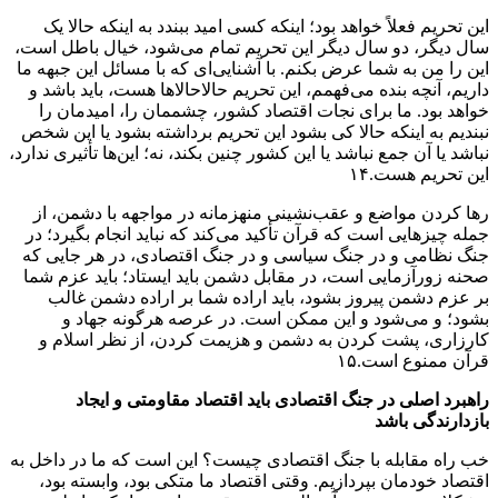
این تحریم فعلاً خواهد بود؛ اینکه کسی امید ببندد به اینکه حالا یک
سال دیگر، دو سال دیگر این تحریم تمام می‌شود، خیال باطل است،
این را من به شما عرض بکنم. با آشنایی‌ای که با مسائل این جبهه ما
داریم، آنچه بنده می‌فهمم، این تحریم حالاحالا‌ها هست، باید باشد و
خواهد بود. ما برای نجات اقتصاد کشور، چشممان را، امیدمان را
نبندیم به اینکه حالا کی بشود این تحریم برداشته بشود یا این شخص
نباشد یا آن جمع نباشد یا این کشور چنین بکند، نه؛ این‌ها تأثیری ندارد،
این تحریم هست.۱۴
ر‌ها کردن مواضع و عقب‌نشینی منهزمانه در مواجهه‌ با دشمن، از
جمله‌ چیز‌هایی است که قرآن تأکید می‌کند که نباید انجام بگیرد؛ در
جنگ نظامی و در جنگ سیاسی و در جنگ اقتصادی، در هر جایی که
صحنه‌ زورآزمایی است، در مقابل دشمن باید ایستاد؛ باید عزم شما
بر عزم دشمن پیروز بشود، باید اراده‌ شما بر اراده‌ دشمن غالب
بشود؛ و می‌شود و این ممکن است. در عرصه‌ هرگونه جهاد و
کارزاری، پشت کردن به دشمن و هزیمت کردن، از نظر اسلام و
قرآن ممنوع است.۱۵
راهبرد اصلی در جنگ اقتصادی باید اقتصاد مقاومتی و ایجاد
بازدارندگی باشد
خب راه مقابله‌ با جنگ اقتصادی چیست؟ این است که ما در داخل به
اقتصاد خودمان بپردازیم. وقتی اقتصاد ما متکی بود، وابسته بود،