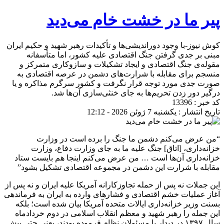
پیر ما در خشت خام می‌دید
کوش نیوز-با وجود دوراندیشی‌ها و تأکیدات رهبر شهید و حکیم ایران
مبنی بر جدی گرفتن جنگ اقتصادی علیه کشور، اما متأسفانه
مقوله‌ی جنگ اقتصادی و ایجاد تشکیلات و سازوکاری متمرکز و
منسجم برای مقابله با شرارت‌های دشمن در عرصه اقتصادی به
صورت جدی مورد توجه قرار نگرفت و کشور سرگرم مذاکره و یا
درگیر دور زدن تحریم‌ها به جای خنثی‌سازی آن‌ها شد.
کد خبر : 13396
تاریخ انتشار : یکشنبه 7 ژوئن 2026 - 12:12
“من عرض می‌کنم دشمن ما جنگ را برده است در وزارت
خزانه‌داری، [اتاق] جنگ علیه ما به جای وزارت دفاع، وزارت
خزانه‌داری آن‌ها است … من عرض می‌کنم اینجا هم بایست ستاد
مقابله‌ با شرارت این دشمن در مجموعه‌ اقتصادی تشکیل بشود”
این جملات نه پس از حمله تجاوزکارانه آمریکا علیه ایران و نه پس از
آغاز عملیات خشم اقتصادی و فشار‌های وارده به ایران به فرماندهی
بسنت وزیر خزانه‌داری ایالات متحده آمریکا بیان شده است؛ بلکه
این جمله را رهبر شهید و معظم انقلاب اسلامی در دوم خردادماه
سال ۱۳۹۷ در دیدار با مسئولان نظام فرموده بودند، یعنی حتی پیش