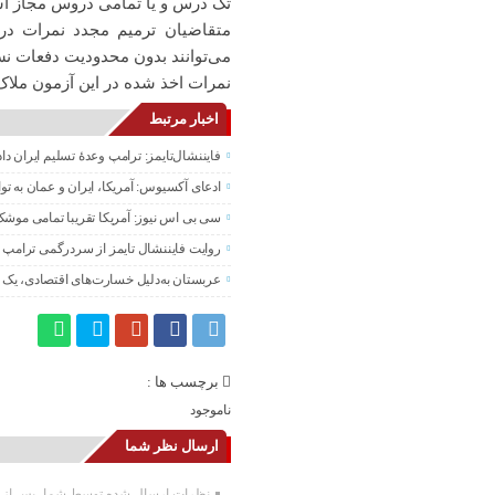
تک درس و یا تمامی دروس مجاز ا
متقاضیان ترمیم مجدد نمرات در
می‌توانند بدون محدودیت دفعات نسب
نمرات اخذ شده در این آزمون ملاک
اخبار مرتبط
فایننشال‌تایمز: ترامپ وعدۀ تسلیم ایران د
ادعای آکسیوس: آمریکا، ایران و عمان به تو
سی بی اس نیوز: آمریکا تقریبا تمامی موشک
روایت فایننشال تایمز از سردرگمی ترامپ د
عربستان به‌دلیل خسارت‌های اقتصادی، یک ت
برچسب ها :
ناموجود
ارسال نظر شما
نظرات ارسال شده توسط شما، پس از تا