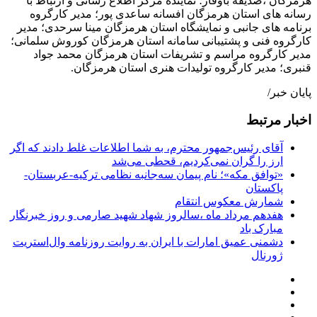
هرمزگان ،صدیقه باوقار؛ نماینده مرکز اطلاع رسانی و ارتباط با
رسانه های استان هرمزگان افسانه ساعدی پور؛ مدیر کارگروه
برنامه های جانبی و نمایشگاه استان هرمزگان مینا سرحدی؛ مدیر
کارگروه فنی و پشتیبانی سامانه استان هرمزگان کوروش سلمانی؛
مدیر کارگروه مراسم و تشریفات استان هرمزگان محمد جواد
قنبری؛ مدیر کارگروه تولیدات هنری استان هرمزگان.
پایان خبر/
اخبار مرتبط
آقای رئیس‌جمهور محترم، به شما اطلاعات غلط دادند که اگر
ارز را گران نمی‌کردیم، قحطی می‌شد
«توافق مکه»؛ نام پیمان سه‌جانبه نظامی ترکیه-عربستان-
پاکستان
شمارش معکوس انتقام
هفدهم مرداد ماه ،سالروز شهاد شهید صارمی و روز خبرنگار
مبارک باد
دشمنی عمیق امارات با ایران به روایت روزنامه وال‌استریت
ژورنال