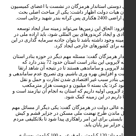
مهدی دوستی استاندار هرمزگان در نشست با اعضای کمیسیون
عمران هیات دولت اظهار داشت: یکی از مباحث اصلی بحث
الحاق اراضی 2400 هکتاری پس کرانه بندر شهید رجایی است.
وی افزود: الحاق این زمین‌ها می‌تواند زمینه ساز ایجاد توسعه
اقتصادی و ایجاد کریدورهای بین المللی شود، باید اراده ملی در
این زمینه وجود داشته باشد تا بتوان جاذبه سرمایه گذاری در این
منطقه برای کشورهای خارجی ایجاد کرد.
استاندار هرمزگان گفت: مسئله مهم دیگر در حوزه بنادر استان
مسئله لایروبی این بنادر است استان حدود 72 بندر دارد که
نیازمند لایروبی و ساماندهی هستند تا در نتیجه آن شاهد ارتقا
ظرفیت و افزایش بهره وری باشیم. وی تصریح عدم ساماندهی و
لايروبی بنادر سبب غیر اقتصادی شدن تجارت و حمل و نقل
می‌شود کرد: یک بسته 6 میلیون و دویست هزار مترمکعب
برآورد لایروبی اولیه داریم که استان به انجام آن نیازمند است و
تقاضا داریم در این زمینه کمک شود.
نماینده عالی دولت در هرمزگان گفت: یکی دیگر از مسائل مهم
معطل ماندن طرح نهضت ملی مسکن در جزایر قشم و کیش
است بایستی برای این امر راهکاری پیدا شود تا بلاتکلیفی مردم
در این جزایر نیز پایان یابد.
وی ادامه داد: 120 کیلومتر راه فرعی و 100 کیلومتر بهسازی