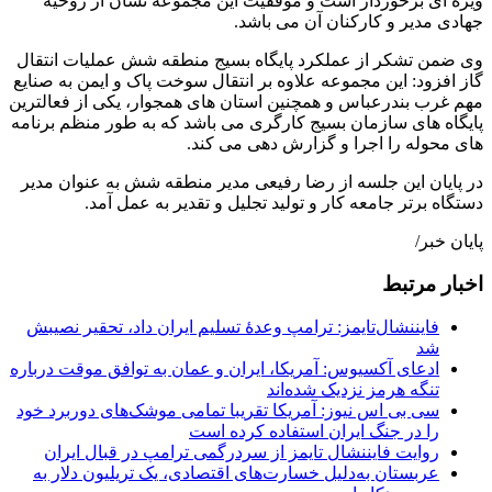
ویژه ای برخوردار است و موفقیت این مجموعه نشان از روحیه
جهادی مدیر و کارکنان آن می باشد.
وی ضمن تشکر از عملکرد پایگاه بسیج منطقه شش عملیات انتقال
گاز افزود: این مجموعه علاوه بر انتقال سوخت پاک و ایمن به صنایع
مهم غرب بندرعباس و همچنین استان های همجوار، یکی از فعالترین
پایگاه های سازمان بسیج کارگری می باشد که به طور منظم برنامه
های محوله را اجرا و گزارش دهی می کند.
در پایان این جلسه از رضا رفیعی مدیر منطقه شش به عنوان مدیر
دستگاه برتر جامعه کار و تولید تجلیل و تقدیر به عمل آمد.
پایان خبر/
اخبار مرتبط
فایننشال‌تایمز: ترامپ وعدۀ تسلیم ایران داد، تحقیر نصیبش
شد
ادعای آکسیوس: آمریکا، ایران و عمان به توافق موقت درباره
تنگه هرمز نزدیک شده‌اند
سی بی اس نیوز: آمریکا تقریبا تمامی موشک‌های دوربرد خود
را در جنگ ایران استفاده کرده است
روایت فایننشال تایمز از سردرگمی ترامپ در قبال ایران
عربستان به‌دلیل خسارت‌های اقتصادی، یک تریلیون دلار به