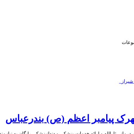
وعات
 شیراز_
هرک پیامبر اعظم (ص) بندرعباس
درمانی ثارالله و ارائه خدمات پزشکی و دندانپزشکی رایگان به نیاز