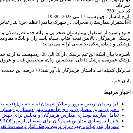
خبر داد.
کد خبر : 759
تاریخ انتشار : چهارشنبه 17 می 2023 - 19:38
حمید باسره از استقرار بیمارستان صحرایی و ارائه خدمات پزشکی و د
پزشکی هرمزگان، پالایش نفت آفتاب، سپاه پاسداران و پایگاه مقاوم
پزشکی و دندانپزشکی تخصصی ارائه می نمایند.
باسره با بیان اینکه این تیم
پزشک عمومی، پزشک داخلی، متخصص زنان، متخصص قلب و عروق، م
مدیرکل کمیته امداد استان هرمزگان یادآور شد: 70 درصد این خدمت به خانواده های تحت حمایت کمیته امداد و 30 درصد به سایر نیازمندان توسط این گروه جهادی درمانی ارائه می شود.
پایان خبر/
اخبار مرتبط
فرا رسیدن اربعین سرور و سالار شهیدان امام حسین(ع) تسلیت 
دختران امروز معماران فردای جامعه با پیش دبستان و دبستان د
تعامل سازنده نوسازی مدارس هرمزگان و مجلس برای جهش سرانه آموزشی شرق
خیز بلند نوسازی مدارس هرمزگان برای استقبال از مهر؛۴۵۴ کلاس درس جدید به فضای آموزشی استان افزوده می‌شود
شهردار بندرعباس، چهره برتر ترویج فرهنگ ایثار و شهادت؛ تق