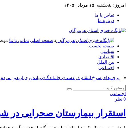
امروز : پنجشنبه, ۱۵ مرداد , ۱۴۰۵
تماس با ما
درباره ما
x
صفحه اصلی
تماس با ما
موض
صفحه نخست
سیاسی
اقتصادی
بین الملل
اجتماعی
پرچم‌های سرخ انتقام در دستان جاماندگان پیاده‌وری اربعین مردم
اجتماعی
0 نظر
استقرار بیمارستان صحرایی در ش
کوش نیوز-مدیرکل کمیته امداد استان هرمزگان از حضور گروه جهادی 