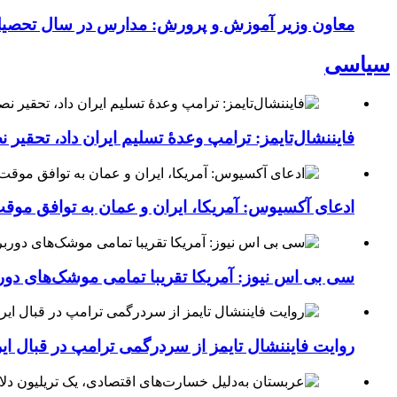
معاون وزیر آموزش و پرورش: مدارس در سال تحص
سیاسی
فایننشال‌تایمز: ترامپ وعدۀ تسلیم ایران داد، تحقیر
ادعای آکسیوس: آمریکا، ایران و عمان به توافق موقت 
سی بی اس نیوز: آمریکا تقریبا تمامی موشک‌های دورب
روایت فایننشال تایمز از سردرگمی ترامپ در قبال ای