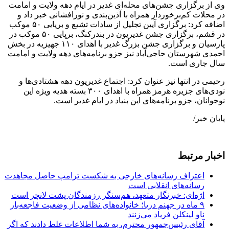
وی از برگزاری جشن‌های محله‌ای غدیر در ایام دهه ولایت و امامت
در محلات کم‌برخوردار همراه با آذین‌بندی و نورافشانی خبر داد و
اضافه کرد: برگزاری آیین تجلیل از سادات تشیع و برپایی ۵۰ موکب
در قشم، برگزاری جشن غدیریون در بندرکنگ، برپایی ۵۰ موکب در
پارسیان و برگزاری جشن بزرگ غدیر با اهدای ۱۱۰ جهیزیه در بخش
احمدی شهرستان حاجی‌آباد نیز جزو برنامه‌های دهه ولایت و امامت
سال جاری است.
رحیمی در انتها نیز عنوان کرد: اجتماع غدیریون دهه هشتادی‌ها و
نودی‌های جزیره هرمز همراه با اهدای ۳۰۰ بسته هدیه ویژه این
نوجوانان، جزو برنامه‌های این بنیاد در ایام غدیر است.
پایان خبر/
اخبار مرتبط
اعتراف رسانه‌های خارجی به شکست ترامپ حاصل مجاهدت
رسانه‌های انقلابی است
اژه‌ای: خبرنگار متعهد، هم‌سنگر رزمندگان پشت لانچر است
۹ ماه در جهنم دریا؛ خانواده‌های نظامی از وضعیت فاجعه‌بار
ناو لینکلن فریاد می‌زنند
آقای رئیس‌جمهور محترم، به شما اطلاعات غلط دادند که اگر