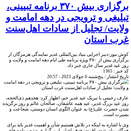
برگزاری بیش ۳۷۰ برنامه تبیینی،
تبلیغی و ترویجی در دهه امامت و
ولایت/ تجلیل از سادات اهل‌سنت
غرب استان
کوش نیوز-دبیر اجرایی بنیاد بین‌المللی غدیر نمایندگی هرمزگان از
برگزاری بیش از ۳۷۰ ویژه برنامه طی ایام دهه امامت و ولایت و
روز عید غدیر سال جاری خبر داد.
کد خبر : 1365
تاریخ انتشار : پنج‌شنبه 6 جولای 2023 - 20:57
عارف رحیمی با تبریک عید غدیر خم، اظهار کرد: هجدهم ذی‌الحجه،
روز عید بزرگ غدیر، عید همه عاشقان، صالحان عالم و روز برگزیده
شدن حضرت علی(ع) به عنوان الگوی انسان دوستی، شجاعت و
بصیرت است.
وی با اشاره به اینکه در تلاش هستیم شأن و اهمیت غدیر باید برای
همگان بیان شود، افزود: هدف اصلی از برگزاری ویژه برنامه های