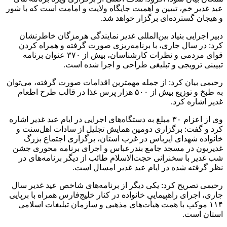
عید غدیر خم، تبیین و اهمیت جایگاه ولایت و امامت است که با شور
و هیجان گسترده‌ای برگزار خواهد شد.
دبیر اجرایی بنیاد بین‌المللی غدیر نمایندگی هرمزگان خاطرنشان
کرد: در سال جاری، با برنامه‌ریزی صورت گرفته و همراه کردن
قوای مردمی و نظرات کارشناسان، بیش از ۳۷۰ عنوان برنامه
تبیینی ترویجی و تبلیغی طراحی و اجرا شده است.
رحیمی بیان کرد: از جمله مهمترین اقدامات صورت گرفته، می‌توان
به طبخ و توزیع بیش از ۵۰۰ هزار پرس غذا در قالب طرح اطعام
غدیر اشاره کرد.
وی از اعزام ۳۰ مبلغ به دستگاه‌های اجرایی در ایام عید غدیر اشاره
کرد و گفت: برگزاری دومین همایش تجلیل از سادات اهل‌سنت و
خانواده شهدای ایرباس در غرب استان، برگزاری اجتماع بزرگ
غدیریون در مسجد جامع بندرعباس و اجرای برنامه محوری جشن
شب غدیر با سخنرانی حجت‌الاسلام طائب از دیگر برنامه‌های در
نظر گرفته شده در ایام عید غدیر امسال است.
رحیمی تصریح کرد: یکی دیگر از برنامه‌های شاخص عید غدیر سال
جاری، اجرای راهپیمایی خانواده در کنار خلیج‌فارس همراه با برپایی
۱۱۴ موکب با همت هیأت‌های مذهبی و سازمان تبلیغات اسلامی
استان است.