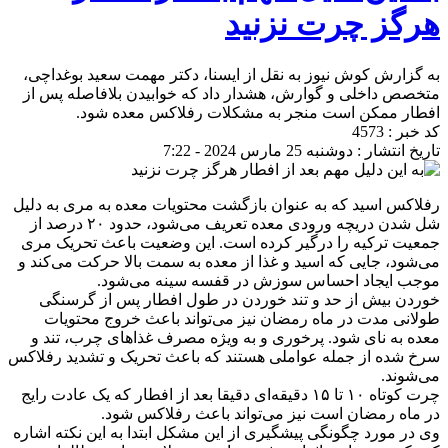
هرگز چرت نزنید
به گزارش کوش نیوز به نقل از ايسنا، دکتر مهمت سعید بوغداچی،
متخصص داخلی و گوارش، هشدار داد که خوابیدن بلافاصله پس از
افطار ممکن است منجر به مشکلات رفلاکس معده شود.
کد خبر : 4573
تاریخ انتشار : دوشنبه 25 مارس 2024 - 7:22
رفلاکس اسید که به‌ عنوان بازگشت محتویات معده به مری به‌ دلیل
شل شدن دریچه ورودی معده تعریف می‌شود، حدود ۲۰ درصد از
جمعیت ترکیه را درگیر کرده است. این وضعیت باعث تحریک مری
می‌شود، جایی که اسید و غذا از معده به سمت بالا حرکت می‌کند و
موجب ایجاد احساس سوزش در قفسه سینه می‌شود.
خوردن بیش از حد و تند خوردن در طول افطار پس از گرسنگی
طولانی مدت در ماه رمضان نیز می‌تواند باعث خروج محتویات
معده به نای شود. پرخوری و به‌ ویژه مصرف غذاهای چرب، تند و
سرخ شده از جمله عواملی هستند که باعث تحریک و تشدید رفلاکس
می‌شوند.
چرت کوتاه ۱۰ تا ۱۵ دقیقه‌ای دقیقا بعد از افطار که یک عادت رایج
در ماه رمضان است نیز می‌تواند باعث رفلاکس شود.
وی در مورد چگونگی پیشگیری از این مشکل ابتدا به این نکته اشاره