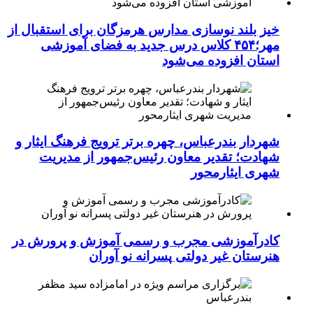
خیز بلند نوسازی مدارس هرمزگان برای استقبال از
مهر؛۴۵۴ کلاس درس جدید به فضای آموزشی
استان افزوده می‌شود
شهردار بندرعباس، چهره برتر ترویج فرهنگ ایثار و
شهادت؛ تقدیر معاون رئیس‌جمهور از مدیریت
شهری ایثارمحور
کادرآموزشی مجرب و رسمی آموزش و پرورش در
هنرستان غیر دولتی پسرانه نو آوران