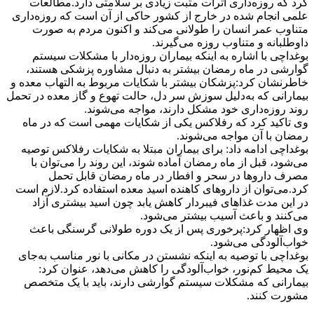
کرد که روزه‌داری اثرات مثبت زیادی بر سلامتی دارد.مطالعات
علمی انجام شده در خارج از کشور حاکی از آن است که روزه‌داری
متناوب عمر انسان را طولانی می‌کند و اکنون مردم به‌ صورت
داوطلبانه و متناوب روزه می‌گیرند.
بوغداچی با اشاره به اینکه بیماران روزه‌دار با مشکلات سیستم
گوارشی در ماه رمضان بیشتر به‌ دنبال مشاوره پزشکی هستند،
خاطرنشان کرد:پزشکان بیشتر با شکایات مربوط به التهاب معده و
بیمارانی که به‌دلیل سوزش سر دل، حالت تهوع و گاز معده در تحمل
روند روزه‌داری خود مشکل دارند، مواجه می‌شوند.
وی تاکید کرد که رفلاکس یکی از شکایات مهمی است که در ماه
رمضان با آن مواجه می‌شوند.
بوغداچی ادامه داد: برای بیماران مبتلا به شکایات رفلاکس توصیه
می‌شود، قبل از ماه رمضان آماده شوند، این روند را می‌توان با
مصرف داروها در سحر و افطار در ماه رمضان قابل تحمل
کرد.می‌توان از داروهای کاهنده اسید معده استفاده کرد.لازم است
در این مدت غذاهای فیبردار کاهش یابد چون اسید بیشتری آزاد
می‌کنند و باعث آسیب بیشتر می‌شود.
وی اظهار کرد:پرخوری پس از یک دوره طولانی گرسنگی باعث
خواب‌آلودگی می‌شود.
بوغداچی با توصیه به اینکه نشستن در مکانی با نور مناسب به‌جای
یک محیط کم‌نور، خواب‌آلودگی را کاهش می‌دهد، عنوان کرد:
بیمارانی که مشکلات سیستم گوارشی دارند، باید با یک متخصص
مشورت کنند.