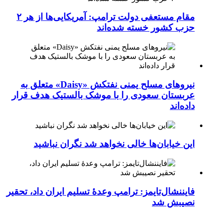
مقام مستعفی دولت ترامپ: آمریکایی‌ها از هر ۲
حزب کشور خسته شده‌اند
نیروهای مسلح یمنی نفتکش «Daisy» متعلق به
عربستان سعودی را با موشک بالستیک هدف قرار
داده‌اند
این خیابان‌ها خالی نخواهد شد نگران نباشید
فایننشال‌تایمز: ترامپ وعدۀ تسلیم ایران داد، تحقیر
نصیبش شد