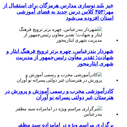
خیز بلند نوسازی مدارس هرمزگان برای استقبال از
مهر؛۴۵۴ کلاس درس جدید به فضای آموزشی
استان افزوده می‌شود
شهردار بندرعباس، چهره برتر ترویج فرهنگ ایثار و
شهادت؛ تقدیر معاون رئیس‌جمهور از مدیریت
شهری ایثارمحور
کادرآموزشی مجرب و رسمی آموزش و پرورش در
هنرستان غیر دولتی پسرانه نو آوران
برگزاری مراسم ویژه در امامزاده سید مظفر