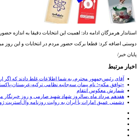
استاندار هرمزگان ادامه داد: اهمیت این انتخابات دقیقا به اندازه 
دوستی اضافه کرد: قطعا برکت حضور مردم در انتخابات و این روز مب
پایان خبر/
اخبار مرتبط
آقای رئیس‌جمهور محترم، به شما اطلاعات غلط دادند که اگر ا
«توافق مکه»؛ نام پیمان سه‌جانبه نظامی ترکیه-عربستان-پاکست
شمارش معکوس انتقام
هفدهم مرداد ماه ،سالروز شهاد شهید صارمی و روز خبرنگار مب
دشمنی عمیق امارات با ایران به روایت روزنامه وال‌استریت ژو