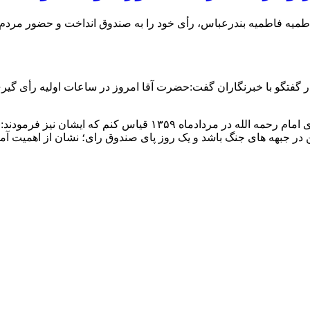
میه فاطمیه بندرعباس، رأی خود را به صندوق انداخت و حضور مردم 
 در گفتگو با خبرنگاران گفت:حضرت آقا امروز در ساعات اولیه رأی 
وی افزود: میخواهم سخنان گهربار رهبر معظم انقلاب را با صبحت های 
در جبهه های جنگ باشد و یک روز پای صندوق رای؛ نشان از اهمیت آم