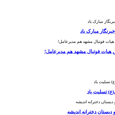
رنگار مبارک باد
س هیات فوتبال مشهد هم مدیرعامل!
ع) تسلیت باد
 دبستان دخترانه اندیشه