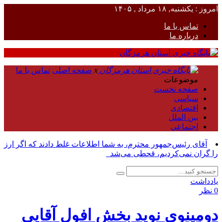
امروز : یکشنبه, ۱۸ مرداد , ۱۴۰۵
تماس با ما
درباره ما
x
صفحه اصلی
تماس با ما
موضوعات
صفحه نخست
سیاسی
اقتصادی
بین الملل
اجتماعی
آقای رئیس‌جمهور محترم، به شما اطلاعات غلط دادند که اگر ارز
را گران نمی‌کردیم، قحطی می‌شد_
یادداشت
0 نظر
دومینوی نوید بخش افول آقایی