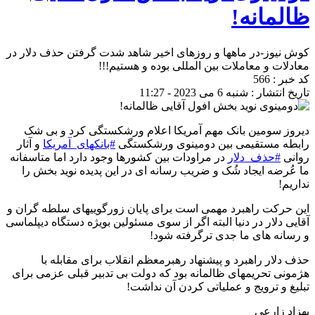
ظالمانه!
کوش نیوز-در ماهها و روزهای اخیر شاهد شدت گرفتن حذف دلار در
معادلات و معاملات بین المللی بوده و هستیم!!!
کد خبر : 566
تاریخ انتشار : شنبه 6 می 2023 - 11:27
دیروز سومین بانک مهم آمریکا اعلام ورشکستگی کرد و بی شک
رابطه مستقیمی بین دومینوی ورشکستگی
#بانکهای_آمریکا
و آثار
روانی
#حذف_دلار
در مراودات بین کشورها وجود دارد اما متاسفانه
ما عُرضه ایجاد شُک و ضریب رسانه ای در این پدیده نوید بخش را
نداریم!
این حرکت راهبرد مهمی است برای پایان زورگوییهای سلطه گران و
آقایی دلار در دنیا البته اگر از سوی مسئولین بویژه دستگاه دیپلماسی
و رسانه های ما جدی ترگرفته شود!
حذف دلار راهبرد و پیشنهاد رهبرمعظم انقلاب برای مقابله با
هژمونی تحریمهای ظالمانه بود که دولت بی تدبیر قبلی عزمی برای
تبلیغ و ترویج و عملیاتی کردن آن نداشت!
بهزاد زارعی