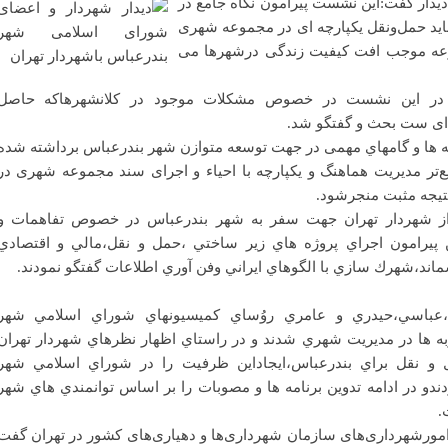
دار گفت:اين نشست پيرامون نگاه جامع در
يد حمل‌ونقل یکپارچه اى در مجموعه شهری
موعه موجب افت کیفیت زندگی درشهرها مى
ین در این نشست در خصوص مشکلات موجود در کلانشهرهاكه حاصل
ه‌ای ست بحث و گفتگو شد.
امه ها و گامهاي مهمی در جهت توسعه متوازن شهر بندرعباس برداشته شده
تر مدیریت هماهنگ و یکپارچه با احیاء و اجرای سند مجموعه شهری در
 نتيجه مثبت منجرشود.
ز شهردار تهران جهت سفر به شهر بندرعباس در خصوص تفاهمات و
 پيرامون اجراي پروژه هاي زير ساختي ،حمل و نقل،مالي و اقتصادي
ند،شهرك سازي با الگوهاي ايراني وفن آوري اطلاعات گفتگو نمودند.
،عباسي،حيدري و عامري روُساي كميسيونهاي شوراي اسلامي شهر
ربه ها در مديريت شهري شدند و در راستاي اظهار نظرهاي شهردار تهران
 و نقل براي بندرعباس،ايجاداين ظرفيت را در شوراي اسلامي شهر
دو در ادامه تدوين برنامه ها و مصوبات را بر اساس توانمندي هاي شهر
.
 امورشهرداری‌های سازمان شهرداری‌ها و دهیاری‌های كشور در تهران گفت