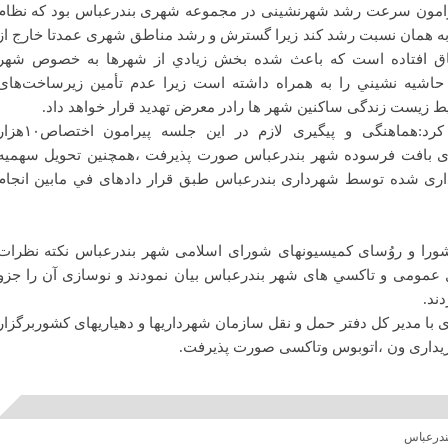
يرامون سرعت رشد شهرنشینی در مجموعه شهرى بندرعباس بود که نظام
 به همان نسبت رشد كند زيرا گسترش و رشد مناطق شهری عمدتا خارج از
تفاق افتاده است كه باعث شده بخش زيادي از شهرها به خصوص شهر
اشيه نشيني را به همراه داشته است زيرا عدم تأمین زیرساخت‌های
ط زیست زندگی ساکنین شهر ها رادر معرض تهدید قرار خواهد داد.
شهردار بندرعباس خاطر نشان كرد:هماهنگى و پيگيرى لازم در اين جلسه پيرامون اخ
هاى بافت فرسوده شهر بندرعباس صورت پذيرفت ،همچنين تحويل سهميه
دارى شده توسط شهردارى بندرعباس طبق قرار دادهاى في مابين انجام
ورا و روُساى كميسيونهاى شوراى اسلامى شهر بندرعباس نكته نظرات
ل عمومى و تاكسي هاى شهر بندرعباس بيان نمودند و نوسازى آن را جزو
ند.
 با مدير كل دفتر حمل و نقل سازمان شهرداريها و دهياريهاى كشوربرگزار
ريدارى ون ،اتوبوس وتاكسى صورت پذيرفت.
بندرعباس