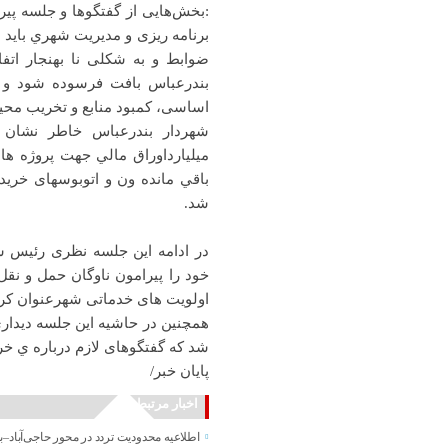
:بخش‌هایی از گفتگوها و جلسه پ
برنامه ریزی و مدیریت شهري بايد
ضوابط و به شکلی نا بهنجار ا
بندرعباس بافت فرسوده شود و ح
اساسی، کمبود منابع و تخریب محی
ميليارداوراق مالي جهت پروژه 
باقي مانده ون و اتوبوسهاى خري
شد.
در ادامه اين جلسه نظرى رئيس ش
خود را پيرامون ناوگان حمل و نق
اولويت هاى خدماتى شهرعنوان كرد
همچنين در حاشيه اين جلسه ديدارى
شد كه گفتگوهاى لازم درباره ي خ
پایان خبر/
اخبار مرتبط
اطلاعیه محدودیت تردد در محور حاجی‌آباد–