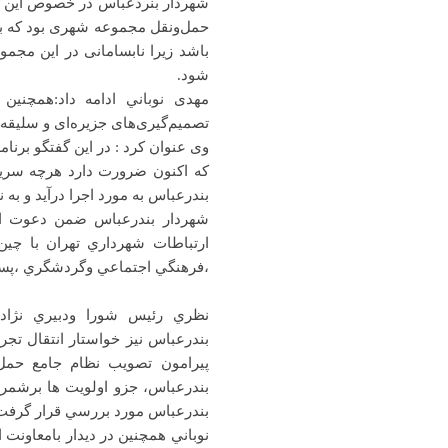
شهردار بنردعباس در خصوص این دی
حمل‌ونقل مجموعه شهری بود كه با
باشد زيرا نابسامانی در این مج
شود.
مهدى نوباني ادامه داد:همچن
تصمیم‌گیری‌های جزیره‌ای و سلیق
وی عنوان كرد : در اين گفتگو برن
كه اکنون ضرورت دارد هرچه سریع‌
بندرعباس به مورد اجرا درآيد و به
شهردار بندرعباس ضمن دعوت ا
ارتباطات شهرداري تهران با چين
،فرهنگي اجتماعي وگردشگري ،پسما
نظري رئيس شورا ودبيري نژاد
بندرعباس نيز خواستار انتقال تج
پيرامون تصويب نظام جامع حمل
بندرعباس، جزو اولويت ها برشمردن
بندرعباس مورد بررسي قرار گرفت
نوباني همچنین در دیدار بامعاونت