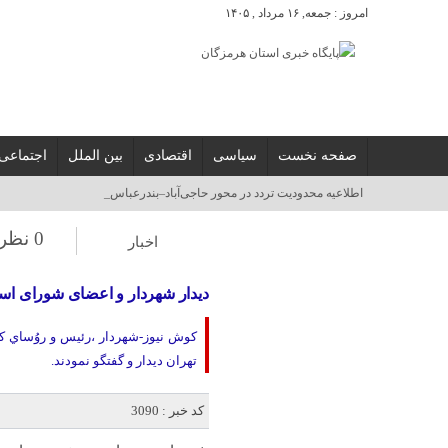
امروز : جمعه, ۱۶ مرداد , ۱۴۰۵
صفحه نخست
سیاسی
اقتصادی
بین الملل
اجتماعی
آسوشیتدپرس:_
0 نظر
اخبار
ديدار شهردار و اعضای شوراى اس
کوش نیوز-شهردار ،رئيس و روُساي ك
تهران ديدار و گفتگو نمودند.
کد خبر : 3090