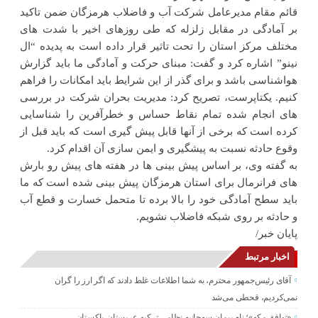
قائم مقام مدیرعامل شرکت آب و فاضلاب هرمزگان ضمن تاکید
بر آمادگی در مقابل زلزله که طی روزهای اخیر با شدت های
مختلف مرکز استان را تحت تاثیر قرار داده است به پدیده “ال
نینو” اشاره کرد و گفت: مبنای حرکت و آمادگی ما باید گزارش
هواشناسی باشد و برای گذر از این شرایط باید امکانات را فراهم
کنیم. یکتاپرست، تصریح کرد: مدیریت بحران شرکت در بررسی
های انجام شده تمام نقاط حساس و خطرآفرین را شناسایی
کرده است که برخی از آنها قابل پیش گیری است که باید قبل از
وقوع حادثه نسبت به پیشگیری و ایمن سازی آن اقدام کرد.
به گفته وی، بر اساس پیش بینی ها در هفته های پیش رو بارش
های فرانرمال برای استان هرمزگان پیش بینی شده است که ما
باید سطح آمادگی خود را بالا برده تا متحمل خسارت و قطع آب
و حادثه بر روی شبکه فاضلاب نشویم.
پایان خبر/
اخبار مرتبط
آقای رئیس‌جمهور محترم، به شما اطلاعات غلط دادند که اگر ارز را گران
نمی‌کردیم، قحطی می‌شد
«توافق مکه»؛ نام پیمان سه‌جانبه نظامی ترکیه-عربستان-پاکستان