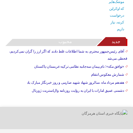
جدید
محبوب
آقای رئیس‌جمهور محترم، به شما اطلاعات غلط دادند که اگر ارز را گران نمی‌کردیم،
قحطی می‌شد
«توافق مکه»؛ نام پیمان سه‌جانبه نظامی ترکیه-عربستان-پاکستان
شمارش معکوس انتقام
هفدهم مرداد ماه ،سالروز شهاد شهید صارمی و روز خبرنگار مبارک باد
دشمنی عمیق امارات با ایران به روایت روزنامه وال‌استریت ژورنال