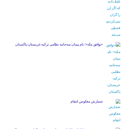
«توافق مکه»؛ نام پیمان سه‌جانبه نظامی ترکیه-عربستان-پاکستان
شمارش معکوس انتقام