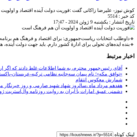
کوش نیوز- علیرضا زاکانی گفت :فوریت دولت آینده اقتصاد و اولوی
کد خبر : 5514
تاریخ انتشار : یکشنبه 9 ژوئن 2024 - 17:47
🔹داوطلب انتخابات ریاست‌جمهوری: برای اقتصاد و فرهنگ هم برنامه د
🔹بنده ایده‌های تحولی برای ادارۀ کشور دارم. باید جهت دولت آینده، ه
اخبار مرتبط
آقای رئیس‌جمهور محترم، به شما اطلاعات غلط دادند که اگر ا
«توافق مکه»؛ نام پیمان سه‌جانبه نظامی ترکیه-عربستان-پاکست
شمارش معکوس انتقام
هفدهم مرداد ماه ،سالروز شهاد شهید صارمی و روز خبرنگار مب
دشمنی عمیق امارات با ایران به روایت روزنامه وال‌استریت ژو
لینک کوتاه