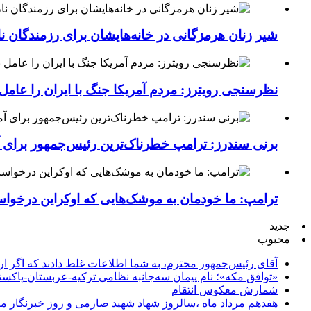
شیر زنان هرمزگانی در خانه‌هایشان برای رزمندگان 
نظرسنجی رویترز: مردم آمریکا جنگ با ایران را عامل 
برنی سندرز: ترامپ خطرناک‌ترین رئیس‌جمهور برای 
ترامپ: ما خودمان به موشک‌هایی که اوکراین درخواست
جدید
محبوب
آقای رئیس‌جمهور محترم، به شما اطلاعات غلط دادند که اگر ا
«توافق مکه»؛ نام پیمان سه‌جانبه نظامی ترکیه-عربستان-پاکست
شمارش معکوس انتقام
هفدهم مرداد ماه ،سالروز شهاد شهید صارمی و روز خبرنگار مب