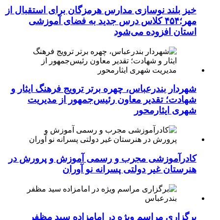
خیز بلند نوسازی مدارس هرمزگان برای استقبال از
مهر؛۴۵۴ کلاس درس جدید به فضای آموزشی
استان افزوده می‌شود
شهردار بندرعباس، چهره برتر ترویج فرهنگ ایثار و
شهادت؛ تقدیر معاون رئیس‌جمهور از مدیریت
شهری ایثارمحور
کادرآموزشی مجرب و رسمی آموزش و پرورش در
هنرستان غیر دولتی پسرانه نو آوران
برگزاری مراسم ویژه در امامزاده سید مظفر