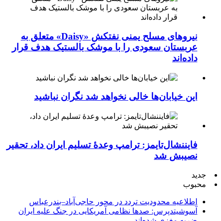
نیروهای مسلح یمنی نفتکش «Daisy» متعلق به
عربستان سعودی را با موشک بالستیک هدف قرار
داده‌اند
این خیابان‌ها خالی نخواهد شد نگران نباشید
فایننشال‌تایمز: ترامپ وعدۀ تسلیم ایران داد، تحقیر
نصیبش شد
جدید
محبوب
اطلاعیه محدودیت تردد در محور حاجی‌آباد–بندرعباس
آسوشیتدپرس: صدها نظامی آمریکایی در جنگ علیه ایران
ضربه مغزی شده‌اند