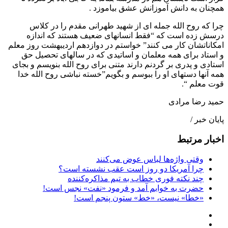
همچنان به دانش آموزانش عشق بیاموزد .
چرا که روح الله جمله ای از شهید طهرانی مقدم را در کلاس
درسش زده است که “فقط انسانهای ضعیف هستند که اندازه
امکاناتشان کار می کنند” خواستم در دوازدهم اردیبهشت روز معلم
و استاد برای همه معلمان و اساتیدی که در سالهای تحصیل حق
استادی و پدری بر گردنم دارند متنی برای روح الله بنویسم و بجای
همه آنها دستهای او را ببوسم و بگویم”خسته نباشی روح الله خدا
قوت معلم “.
حمید رضا مرادی
پایان خبر /
اخبار مرتبط
وقتی واژه‌ها لباس عوض می‌کنند
چرا آمریکا دو روز است عقب نشسته است؟
چند نکته فوری خطاب به تیم مذاکره‌کننده
حضرت به خوابم آمد و فرمود «نفت» نجس است!
«خطا» نیست، «خط» ستون پنجم است!