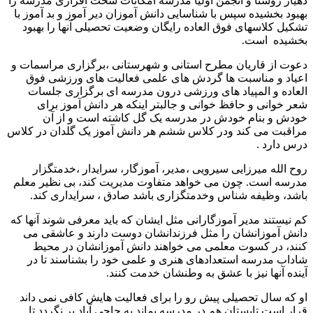
دهیار روستا و انجمن اولیا مدرسه امکانات سخت افزاری مدرسه را
بهبود بخشیده سپس با شناسایی دانش آموزان دیر آموز و بد آموز با
تشکیل کلاسهای فوق العاده رایگان وضعیت تحصیلی آنها را بهبود
بخشیده است.
دعوت از قاریان مطرح استانی و شهرستانی ،برگزاری مراسمات و
اعیاد و مناسبت ها گردش های علمی فعالیت های ورزشی فوق
العاده و المپیاد های ورزشی درون مدرسه ای برگزاری جلسات
شعر خوانی و حافظ خوانی و جالبتر اینکه هر دانش آموز برای
خودش و بنام خودش در مدرسه یک گل کاشته است و از آن
مراقبت می کند ودر کلاس ششم هر دانش آموز یک گلدان در کلاس
درس دارد .
روح الله میرزایی سیرویی ،مدیر، آموزگار، سرایدار ،خدمتگزار
مدرسه است. چون می خواهد متفاوت مدیریت کند، بی نظیر معلم
باشد، وظیفه شناس وخدمتگزاری باشد صادق ، سرایداری کند.
کم نیستند مدیر آموزگارانی مثل ایشان که باید معرفی شوند آنها که
دانش آموزانشان را مثل فرزندانشان دوست دارند و عاشقی می
کنند، در کسوت معلمی می خواهند دانش آموزانشان در محیط
شاداب مدرسه استعدادهای هنری و علمی خود را بشناسند تا در
آینده آنها نیز با عشق به وطنشان خدمت کنند.
او که سال تحصیلی پیش رو را برای فعالیت هایش کافی نمی داند
قرار است تابستان هم در مدرسه بماند به حاجی آباد بر نگردد تا