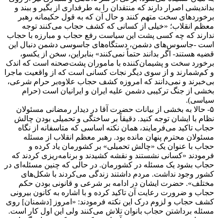
بد‌اندیشی اصرار دارند که منتقدان را به طرفداری از بگیر و ببند و
برخوردهای سخت متهم کنند و حال آن که به قول حکیمانه رهبر
معظم انقلاب؛ «‌خیلی از کسانی که کشف حجاب می‌کنند توجه
ندارند که چه کسی پشت این سیاست رفع حجاب و مبارزه با حجاب
است -‌جاسوس‌های دشمن، دستگاه‌های جاسوسی دشمن دنبال این
قضیه هستند- اگر بدانند حتماً نمی‌کنند‌» بنابراین، سخن از یکسو،
برخورد سخت و پشیمان‌کننده با ماموران پشت‌صحنه است که ‌اندک
و کم‌شمارند و از سوی دیگر نجات کسانی است که از واقعیت ماجرا
بی‌خبرند و نمی‌دانند که امروزه کشف حجاب علاوه‌بر حرام شرعی،
بخشی از جنگ ترکیبی دشمن علیه ایران و ایرانیان است (حرام
سیاسی‌).
۵- حالا به بخشی از بیانات حضرت آقا در دیدار رمضانی مسئولان
نظام با ایشان توجه کنید. دقیقاً بر ساختگی و تحمیلی بودن چالش
حجاب تاکید می‌فرمایند، همان نکته اساسی که متاسفانه از نگاه
مسئولان محترم پنهان مانده بود. رهبر معظم انقلاب از مسئله
حجاب با عنوان یک «‌چالش تحمیلی‌» بر کشورمان یاد کرده و
فرمودند «‌کسانی نشستند و نقشه کشیدند و برنامه‌ریزی کردند که
حجاب بشود یک مسئله در کشورمان. در حالی که چنین مسئله‌ای در
کشور وجود نداشت. مردم داشتند زندگی می‌کردند با شکل‌های
مختلف‌». حضرت ایشان در ادامه بر شرعی و قانونی بودن حکم
حجاب و ضرورت رعایت آن تاکید کرده و با اشاره به کانون بیرونی
کشف حجاب و لزوم درک این نکته فرمودند: «‌امروز [‌دشمنان] روی
مسئله برداشتن حجاب بانوان تلاش می‌کنند ولی این اول کار است.