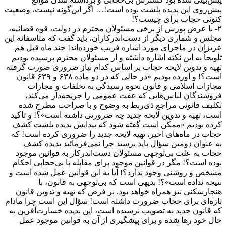
پیش‌روی این پدیده پلشت بوده است!‌… اگر این‌گونه نیست، وضعیت
کنونی حجاب برای چیست؟!
۲- با عرض پوزش از برخی مسئولان محترم در دولت، قوه قضائیه،
مجلس و شماری دیگر از دست‌اندرکاران، باید گفت که متاسفانه این
عزیزان در ماجرای مورد اشاره فریب خورده‌اند! چند ماه قبل هم
تلویحاً به این نکته اشاره داشته و از مسئولان محترم پرسیده بودیم
تهیه و تدوین لایحه حجاب بر اساس کدام نیاز ضروری صورت گرفته
است؟! و آورده بودیم «‌در حالی که در دو ماده ۶۳۸ و ۶۳۹ قانون
مجازات اسلامی و قانون نحوه رسیدگی به تخلفات و مجازات
فروشندگان لباس‌هایی که عفت عمومی را جریحه‌دار می‌کند،
تکلیف قانونی مراجع ذی‌ربط به وضوح و با صراحت مطرح شده
است، تهیه و تدوین لایحه جدید چه ضرورتی داشته است‌»؟! و تاکید
کرده بودیم «‌ممکن است گفته شود که پیدایش پدیده پلشت کشف
حجاب در ماه‌های اخیر، تهیه لایحه جدید را ضروری کرده است! که
به عنوان دومین سؤال باید پرسید چرا نمی‌فرمائید پدیده کشف
حجاب به علت بی‌توجهی مسئولان دست‌اندر‌کار به قوانین موجود
بوده است؟! مگر در قوانین موجود برای مقابله با بی‌حجابی احکام
مشخص و روشنی وجود ندارد؟! آیا به این قوانین عمل شده است و
نتیجه نداده است‌»؟! بدیهی است که بی‌توجهی به قانون، با
هنجار‌شکنی نیز همراه خواهد بود. بر فرض که تهیه و تدوین قانون
تازه‌ای برای حجاب ضرورت داشته است! سؤال این است چرا مادام
که قانون جدید به تصویب نرسیده است، این پدیده خسارت‌آفرین به
حال خود رها شده و برای پیشگیری از آن به قوانین موجود عمل