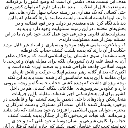
هدف این نیست. هدف دشمن آن است که وضع کشور را برگردانند
به وضعیت قبل از انقلاب‌… بنده اطمینان دارم که بانوان کشورمان
حتی کسانی که یک مقداری در زمینه حجاب سهل‌انگاری‌هایی هم
دارند، اینها دلبسته اسلامند. وابسته نظامند. بارها گفته‌ام که با این
دید باید نگاه کرد. بنده معتقدم در دولت و در قوه قضائیه و در
بخش‌های مختلف در این زمینه مسئولیت وجود دارد و باید به
مسئولیت‌های قانونی و شرعی خود عمل کنند. خود بانوان ما در این
مسئله بیش از همه مسئولیت دارند‌».
۶- و بالاخره، تمامی شواهد موجود و بسیاری از اسناد غیر قابل تردید
حکایت از آن دارند که پدیده پلشت کشف حجاب یک توطئه
حساب‌شده از سوی دشمنان ایران اسلامی است که برخلاف ظاهر
آن، نه فقط علیه زنان کشورمان بلکه برای مقابله پنهان و تدریجی با
هویت اسلامی جامعه طراحی شده و به صحنه آورده شده است و
اکنون که بعد از گلایه رهبر معظم انقلاب حرکت و تلاش تازه‌ای
برای مقابله با این پدیده خانمانسوز آغاز شده است باید به این نکته
توجه ویژه‌ای داشت که پدیده کشف حجاب خاستگاه و ریشه بیرونی
دارد و علاوه‌بر سرویس‌های اطلاعاتی بیگانه کسانی هم در داخل
کشور برای این هنجار‌شکنی اجیر شده‌اند. مقابله با این جریانات
هنجار‌شکن و پادوهای داخلی دشمن نیازمند کشف آنها و قاطعیت در
برخورد پشیمان‌کننده با آنان است. اگر مسئولان و دست اندرکاران
محترم، جوانان میهن اسلامی را فرزندان خود می‌دانند -که باید بدانند
و می‌دانند- باید نجات فریب‌خوردگان از چنگال پدیده پلشت کشف
حجاب را تکلیف شرعی و انسان‌دوستانه خود تلقی کنند و خدای
نخواسته تحت تاثیر خناسان تصور نکنند که اجازه ادامه گرفتاری آنان