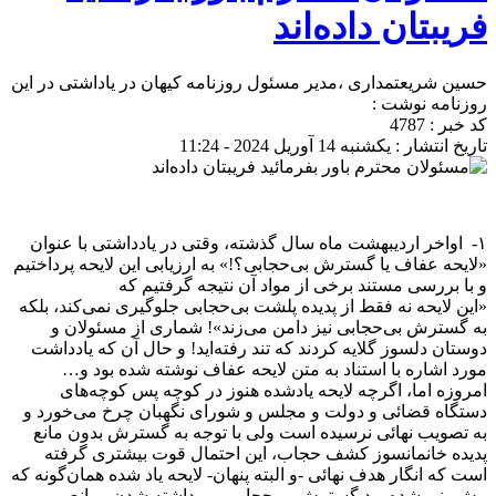
فریبتان داده‌اند
حسین شریعتمداری ،مدیر مسئول روزنامه کیهان در یاداشتی در این
روزنامه نوشت :
کد خبر : 4787
تاریخ انتشار : یکشنبه 14 آوریل 2024 - 11:24
۱- اواخر اردیبهشت ماه سال گذشته، وقتی در یادداشتی با عنوان
«‌لایحه ‌عفاف یا گسترش بی‌حجابی؟!‌» به ارزیابی این لایحه پرداختیم
و با بررسی مستند برخی از مواد آن نتیجه گرفتیم که
«‌این لایحه نه فقط از پدیده پلشت بی‌حجابی جلوگیری نمی‌کند، بلکه
به گسترش بی‌حجابی نیز دامن می‌زند‌»! شماری از مسئولان و
دوستان دلسوز گلایه کردند که تند رفته‌اید! و حال آن که یادداشت
مورد ‌اشاره با استناد به متن لایحه عفاف نوشته شده بود و…
امروزه اما، اگرچه لایحه یاد‌شده هنوز در کوچه پس کوچه‌های
دستگاه قضائی و دولت و مجلس و شورای نگهبان چرخ می‌خورد و
به تصویب نهائی نرسیده است ولی با توجه به گسترش بدون مانع
پدیده خانمانسوز کشف حجاب، این احتمال قوت بیشتری گرفته
است که انگار هدف نهائی -و البته پنهان- لایحه یاد شده همان‌گونه که
پیش‌بینی شده بود گسترش بی‌حجابی و برداشته شدن موانع