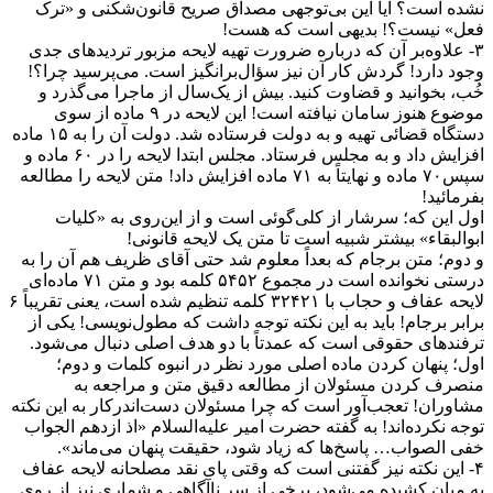
نشده است؟ آیا این بی‌توجهی مصداق صریح قانون‌شکنی و «‌ترک
فعل‌» نیست؟! بدیهی است که هست‌!
۳- علاوه‌بر آن که درباره ضرورت تهیه لایحه مزبور تردیدهای جدی
وجود دارد! گردش کار آن نیز سؤال‌برانگیز است. می‌پرسید چرا؟!
خُب، بخوانید و قضاوت کنید. بیش از یک‌سال از ماجرا می‌گذرد و
موضوع هنوز سامان نیافته است! این لایحه در ۹ ماده از سوی
دستگاه قضائی تهیه و به دولت فرستاده شد. دولت آن را به ۱۵ ماده
افزایش داد و به مجلس فرستاد. مجلس ابتدا لایحه را در ۶۰ ماده و
سپس۷۰ ماده و نهایتاً به ۷۱ ماده افزایش داد! متن لایحه را مطالعه
بفرمائید!
اول این که؛ سرشار از کلی‌گوئی است و از این‌روی به «کلیات
ابوالبقاء» بیشتر شبیه است تا متن یک لایحه قانونی!
و دوم؛ متن برجام که بعداً معلوم شد حتی آقای ظریف هم آن را به
درستی نخوانده است در مجموع ۵۴۵۲ کلمه بود و متن ۷۱ ماده‌ای
لایحه عفاف و حجاب با ۳۲۴۲۱ کلمه تنظیم شده است، یعنی تقریباً ۶
برابر برجام! باید به این نکته توجه داشت که مطول‌نویسی! یکی از
ترفندهای حقوقی است که عمدتاً با دو هدف اصلی دنبال می‌شود.
اول؛ پنهان کردن ماده اصلی مورد نظر در انبوه کلمات و دوم؛
منصرف کردن مسئولان از مطالعه دقیق متن و مراجعه به
مشاوران! تعجب‌آور است که چرا مسئولان دست‌اندر‌کار به این نکته
توجه نکرده‌اند! به گفته حضرت امیر علیه‌السلام «‌اذ ازدهم الجواب
خفی الصواب‌… پاسخ‌ها که زیاد شود، حقیقت پنهان می‌ماند‌».
۴- این نکته نیز گفتنی است که وقتی پای نقد مصلحانه لایحه عفاف
به میان کشیده می‌شود، برخی از سر نا‌آگاهی و شماری نیز از روی