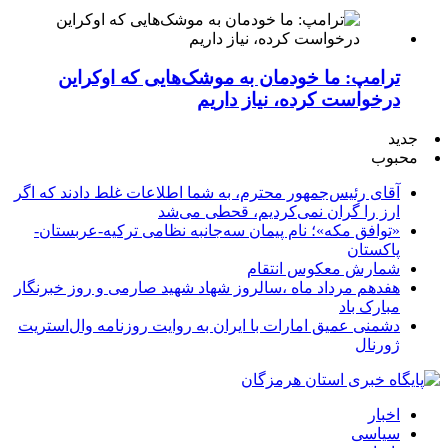
ترامپ: ما خودمان به موشک‌هایی که اوکراین
درخواست کرده، نیاز داریم
جدید
محبوب
آقای رئیس‌جمهور محترم، به شما اطلاعات غلط دادند که اگر
ارز را گران نمی‌کردیم، قحطی می‌شد
«توافق مکه»؛ نام پیمان سه‌جانبه نظامی ترکیه-عربستان-
پاکستان
شمارش معکوس انتقام
هفدهم مرداد ماه ،سالروز شهاد شهید صارمی و روز خبرنگار
مبارک باد
دشمنی عمیق امارات با ایران به روایت روزنامه وال‌استریت
ژورنال
اخبار
سیاسی