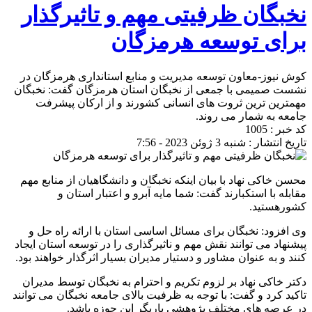
نخبگان ظرفیتی مهم و تاثیرگذار
برای توسعه هرمزگان
کوش نیوز-معاون توسعه مدیریت و منابع استانداری هرمزگان در
نشست صمیمی با جمعی از نخبگان استان هرمزگان گفت: نخبگان
مهمترین ترین ثروت های انسانی کشورند و از ارکان پیشرفت
جامعه به شمار می روند.
کد خبر : 1005
تاریخ انتشار : شنبه 3 ژوئن 2023 - 7:56
محسن خاکی نهاد با بیان اینکه نخبگان و دانشگاهیان از منابع مهم
مقابله با استکبارند گفت: شما مایه آبرو و اعتبار استان و
کشورهستید.
وی افزود: نخبگان برای مسائل اساسی استان با ارائه راه حل و
پیشنهاد می توانند نقش مهم و ناثیرگذاری را در توسعه استان ایجاد
کنند و به عنوان مشاور و دستیار مدیران بسیار اثرگذار خواهند بود.
دکتر خاکی نهاد بر لزوم تکریم و احترام به نخبگان توسط مدیران
تاکید کرد و گفت: با توجه به ظرفیت بالای جامعه نخبگان می توانند
در عرصه های مختلف پژوهشی یاریگر ‌این حوزه باشد.