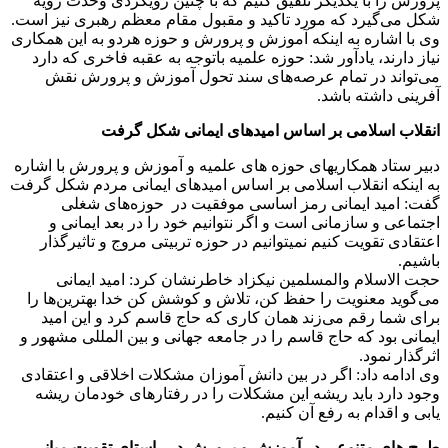
پرورش را با یکدیگر تلفیق کنیم که با چنین رویکردی وحدت رویه
شکل می‌گیرد که مورد تاکید و مقبول مقام معظم رهبری نیز است.
وی با اشاره به اینکه آموزش و پرورش و حوزه هردو به این همکاری
نیاز دارند، یادآور شد: حوزه علمیه باتوجه به عقبه فاخری که دارد
می‌تواند در تمام عرصه‌های سند تحول آموزش و پرورش نقش
آفرینی داشته باشد.
انقلاب اسلامی بر اساس امیدهای ایمانی شکل گرفت
دبیر ستاد همکاریهای حوزه های علمیه و آموزش و پرورش با اشاره
به اینکه انقلاب اسلامی بر اساس امیدهای ایمانی مردم شکل گرفت
گفت: امید ایمانی رمز اساسی موفقیت در حوزه‌های شغلی
اجتماعی و سازمانی است و اگر نتوانیم خود را در بعد ایمانی و
اعتقادی تقویت کنیم نمیتوانیم در حوزه تربیتی مروج و تاثیرگذار
باشیم.
حجت الاسلام والمسلمین نیکزاد خاطرنشان کرد: امید ایمانی
می‌گوید معنویت را حفظ کن، تلاش و کوشش کن خدا بهترین‌ها را
برای شما رقم می‌زند همان کاری که حاج قاسم کرد و این امید
ایمانی بود که حاج قاسم را در جامعه جهانی و بین المللی مشهور و
اثرگذار نمود.
وی ادامه داد: اگر در بین دانش آموزان مشکلات اخلاقی و اعتقادی
وجود دارد باید ریشه این مشکلات را در رفتارهای خودمان ریشه
یابی و اقدام به رفع آن کنیم.
طرح های متنوعی در آموزش و پرورش در راستای تقویت مبانی