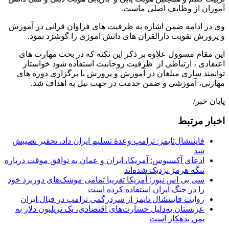
آموزان از وظایف اصلی ماست.
وی در ادامه ضمن اشاره به ظرفیت های فراوان قرانی در آموزش
و پرورش تقویت دارالقران های دانش اموزی را گوشزد نمود.
این مقام مسوول علاوه بر ذکر این نکته که در بحث مهارت های
اعتقادی ، ارتباطی از ظرفیت روحانیت استفاده شود خواستار
توانمند سازی مبلغان در آموزش و پرورش با برگزاری دوره های
مهارتی، آموزشی و ضمن خدمت در جهت نیل به اهداف شد.
پایان خبر/
اخبار مرتبط
فایننشال‌تایمز: ترامپ وعدۀ تسلیم ایران داد، تحقیر نصیبش
شد
ادعای آکسیوس: آمریکا، ایران و عمان به توافق موقت درباره
تنگه هرمز نزدیک شده‌اند
سی بی اس نیوز: آمریکا تقریبا تمامی موشک‌های دوربرد خود
را در جنگ ایران استفاده کرده است
روایت فایننشال تایمز از سردرگمی ترامپ در قبال ایران
عربستان به‌دلیل خسارت‌های اقتصادی، یک تریلیون دلار به
یمن بدهکار است