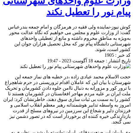
وزارت علوم واحدهای شهرستانی
پیام نور را تعطیل نکند
کوش نیوز-نماینده ولی فقیه در هرمزگان و امام جمعه بندرعباس
گفت: از وزارت علوم و مجلس می خواهیم که نگاه عدالت محور
به‌ویژه به مناطق محروم داشته و مانع از تعطیلی واحدهای
شهرستانی دانشگاه پیام نور که محل تحصیل هزاران جوان این
کشور است، شوند.
کد خبر : 1905
تاریخ انتشار : جمعه 18 آگوست 2023 - 19:47
حجت الاسلام محمد عبادی زاده ،در خطبه های نماز جمعه این
شهرستان با بیان این که عاملان اقدام تروریستی در حرم شاهچراغ
با ترور کور و مزورانه به دنبال ناامن جلوه دادن کشورمان و تحریک
ملت ایران بر علیه مردم مهاجر افغانستان در کشورمان هستند تا
کشور را به سمت بی ثبات سازی سوق دهند، خاطرنشان کرد: ایران
امروز به واسطه تدابیر هوشمندانه رهبر معظم انقلاب اسلامی و
فرزندان دلیر و شجاع این سرزمین در نیروهای مسلح از قدرت
بازدارندگی خیره کننده ای برخوردار است که در تصور دشمن نیز
نمی گنجد.
وی با بیان این صنعت دفاعی ایران توانسته با رشد بی نظیری به