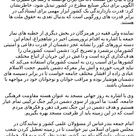
الگویی برای دیگر صنایع مطرح در کشور تبدیل شود، خاطرنشان
کرد: قدرت بازدارندگی یک کشور ابزار مهمی برای ایستادگی در
برابر قدرت های زورگویی است که بدنبال تعدی به حقوق ملت ها
هستند.
نماینده ولی فقیه در هرمزگان در بخش دیگری از خطبه های نماز
جمعه با اشاره به اقدام تروریستی اخیر در شاهچراغ، انجام این
دسته ترورهای کور را نشانه عجز دشمنان از قدرت دفاعی و امنیتی
کشورمان برشمرد و تصریح کرد: دشمن امنیت کشورمان را
هدف‌گذاری کرده است و داعش در این جریان از اتباع مختلف
کشورها برای آسیب زدن به امنیت کشورمان استفاده می‌کند که
نباید فریب خورده و آتش بیار معرکه دشمن باشیم. حجت الاسلام
عبادی زاده از اقشار مختلف جامعه خواست تا در برابر دسیسه های
دشمنان هوشیار بوده و مراقب جوانان و نوجوانان خود در مواجهه با
دشمنان باشند.
وی با اشاره به روز جهانی مسجد به عنوان هسته مقاومت فرهنگی
جامعه، گفت: ما امروز از سوی دشمن درگیر جنگ ترکیبی تمام عیار
هستیم و هدف دشمن در این جنگ تصرف ذهن و فکرهای مردم
است که در این زمینه باید از ظرفیت مسجد بهره بگیریم.
امام جمعه بندرعباس از مسؤولان علمی کشور و نمایندگان در
مجلس شورای اسلامی نیز خواست تا در زمینه تعطیل کردن شعب
شهرستانی دانشگاه پیام نور کشور تجدید نظر کنند و به فکر جوانانی