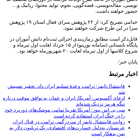
نویسی، مقاله‌نویسی، قصه‌گویی، نجوم، تولید محتوا، رباتیک و…
حضور خواهند داشت.
خدامی تصریح کرد: از ۲۲ پژوهش سرای فعال استان ۱۹ پژوهش
سرا در این طرح شرکت خواهند نمود.
قابل‌ذکر است مطابق زمان‌بندی اجرائی ثبت‌نام دانش آموزان در
پایگاه تابستانی (سامانه نورینو) از ۱۵ خرداد لغایت اول تیرماه و
شروع کلاسها از اول تیرماه لغایت ۲۰ شهریورماه خواهد بود.
پایان خبر/
اخبار مرتبط
فایننشال‌تایمز: ترامپ وعدۀ تسلیم ایران داد، تحقیر نصیبش
شد
ادعای آکسیوس: آمریکا، ایران و عمان به توافق موقت درباره
تنگه هرمز نزدیک شده‌اند
سی بی اس نیوز: آمریکا تقریبا تمامی موشک‌های دوربرد خود
را در جنگ ایران استفاده کرده است
روایت فایننشال تایمز از سردرگمی ترامپ در قبال ایران
عربستان به‌دلیل خسارت‌های اقتصادی، یک تریلیون دلار به
یمن بدهکار است