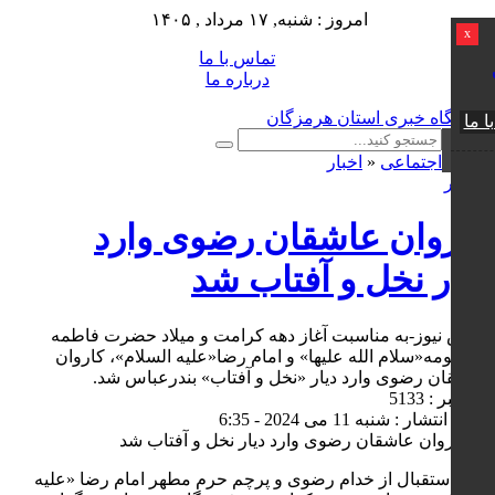
امروز : شنبه, ۱۷ مرداد , ۱۴۰۵
x
تماس با ما
درباره ما
ا ما
اجتماعی
«
اخبار
0 نظر
کاروان عاشقان رضوی وارد
دیار نخل و آفتاب شد
کوش نیوز-به مناسبت آغاز دهه کرامت و میلاد حضرت فاطمه
معصومه«سلام الله علیها» و امام رضا«علیه السلام»، کاروان
عاشقان رضوی وارد دیار «نخل و آفتاب» بندرعباس شد.
کد خبر : 5133
تاریخ انتشار : شنبه 11 می 2024 - 6:35
آئین استقبال از خدام رضوی و پرچم حرم مطهر امام رضا «علیه