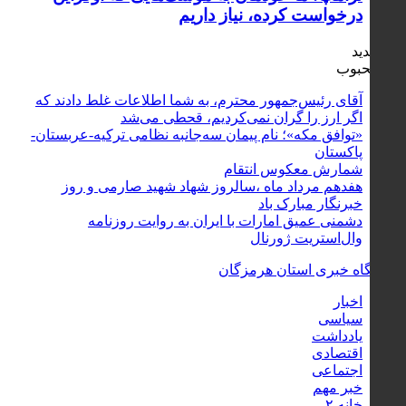
درخواست کرده، نیاز داریم
جدید
محبوب
آقای رئیس‌جمهور محترم، به شما اطلاعات غلط دادند که
اگر ارز را گران نمی‌کردیم، قحطی می‌شد
«توافق مکه»؛ نام پیمان سه‌جانبه نظامی ترکیه-عربستان-
پاکستان
شمارش معکوس انتقام
هفدهم مرداد ماه ،سالروز شهاد شهید صارمی و روز
خبرنگار مبارک باد
دشمنی عمیق امارات با ایران به روایت روزنامه
وال‌استریت ژورنال
اخبار
سیاسی
یادداشت
اقتصادی
اجتماعی
خبر مهم
خانه ۲