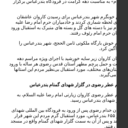
السلام» به مناسبت دهه کرامت در فرودگاه بندرعباس برگزار
شد.
مردم خونگرم شهر بندرعباس برای رسیدن کاروان عاشقان
رضوی لحظه شماری کردند و خادمیاران حرم امام رضا علیه
السلام نیز با دسته های گل و بسته های متبرک به استقبال ورود
خادمان حرم امام رئوف رفتند.
شمیم خوش بارگاه ملکوتی ثامن الحجج، شهر بندرعباس را
عطرآگین کرد.
خادمان کاروان زیر سایه خورشید با اجرای ویژه مراسم دهه
کرامت و حمل پرچم مطهر آستان قدس رضوی هر ساله با ورود
به استان‌های مختلف، مورد استقبال بی‌نظیر مردم این استانها
قرار می‌گیرند.
شمیم عطر رضوی در گلزار شهدای گمنام بندرعباس
شمیم عطر رضوی کاروان زیارتی امام رضا علیه السلام، به
گلزار شهدای بندرعباس رسید.
کاروان خدام رضوی پس از ورود به فرودگاه بین المللی شهدای
پرواز ۶۵۵ بندرعباس، مورد استقبال گرم مردم این شهر قرار
گرفتند و پس از آن به سمت گلزار شهدای گمنام واقع در مسجد
جامع رفتند.