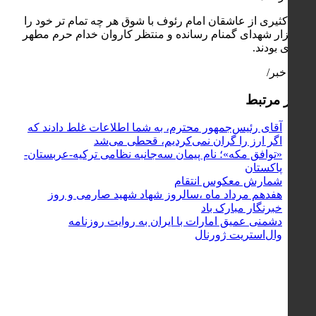
جمع کثیری از عاشقان امام رئوف با شوق هر چه تمام تر خود را
به گلزار شهدای گمنام رسانده و منتظر کاروان خدام حرم مطهر
رضوی بودند.
پایان خبر/
اخبار مرتبط
آقای رئیس‌جمهور محترم، به شما اطلاعات غلط دادند که
اگر ارز را گران نمی‌کردیم، قحطی می‌شد
«توافق مکه»؛ نام پیمان سه‌جانبه نظامی ترکیه-عربستان-
پاکستان
شمارش معکوس انتقام
هفدهم مرداد ماه ،سالروز شهاد شهید صارمی و روز
خبرنگار مبارک باد
دشمنی عمیق امارات با ایران به روایت روزنامه
وال‌استریت ژورنال