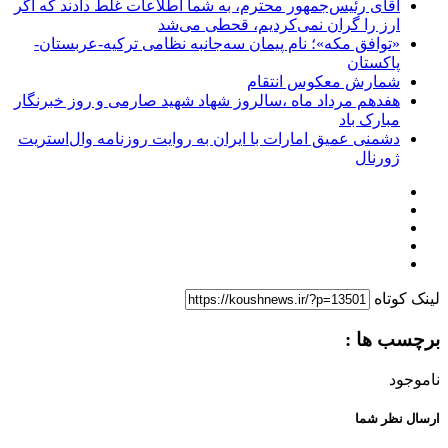
آقای رئیس‌جمهور محترم، به شما اطلاعات غلط دادند که اگر
ارز را گران نمی‌کردیم، قحطی می‌شد
«توافق مکه»؛ نام پیمان سه‌جانبه نظامی ترکیه-عربستان-
پاکستان
شمارش معکوس انتقام
هفدهم مرداد ماه ،سالروز شهاد شهید صارمی و روز خبرنگار
مبارک باد
دشمنی عمیق امارات با ایران به روایت روزنامه وال‌استریت
ژورنال
لینک کوتاه
برچسب ها :
ناموجود
ارسال نظر شما