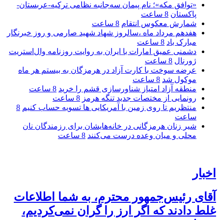
«توافق مکه»؛ نام پیمان سه‌جانبه نظامی ترکیه-عربستان-
پاکستان
8 ساعت
شمارش معکوس انتقام
8 ساعت
هفدهم مرداد ماه ،سالروز شهاد شهید صارمی و روز خبرنگار
مبارک باد
8 ساعت
دشمنی عمیق امارات با ایران به روایت روزنامه وال‌استریت
ژورنال
8 ساعت
عرضه سوخت با کارت آزاد در هرمزگان به بیستم هر ماه
موکول شد
8 ساعت
منطقه آزاد امتیاز شناورسازی قشم را خرید
8 ساعت
رونمایی از مختصات جدید تنگه هرمز
8 ساعت
منتظریم تا روی زمین با آمریکایی ها تسویه حساب کنیم
8
ساعت
شیر زنان هرمزگانی در خانه‌هایشان برای رزمندگان نان
محلی و میان وعده درست می‌کنند
8 ساعت
اخبار
آقای رئیس‌جمهور محترم، به شما اطلاعات
غلط دادند که اگر ارز را گران نمی‌کردیم،