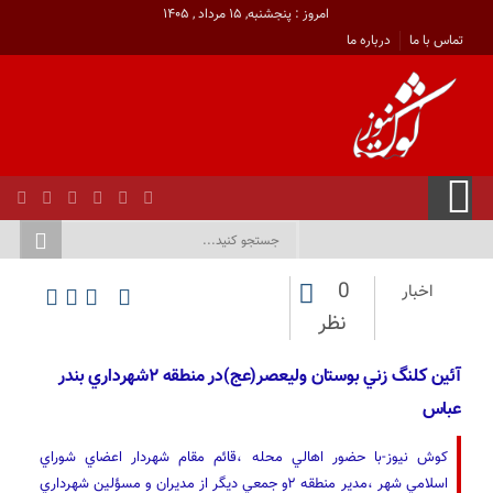
امروز : پنجشنبه, ۱۵ مرداد , ۱۴۰۵
تماس با ما
درباره ما
0
اخبار
نظر
آئين كلنگ زني بوستان وليعصر(عج)در منطقه ٢شهرداري بندر
عباس
کوش نیوز-با حضور اهالي محله ،قائم مقام شهردار اعضاي شوراي
اسلامي شهر ،مدير منطقه ٢و جمعي ديگر از مديران و مسؤلين شهرداري