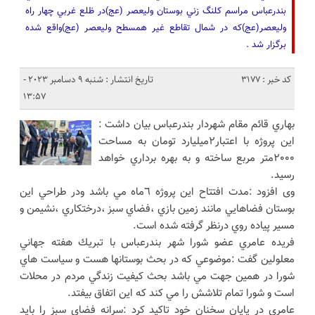
بندرعباس مراسم كلنگ زني بوستان وليعصر (عج)در ظلع غربي چهار راه
وليعصر(عج)كه در شمال تقاطع غير همسطح وليعصر (عج)واقع شده
برگزار شد .
کد خبر : 3177
تاریخ انتشار : شنبه 9 دسامبر 2023 -
13:57
بهاري قائم مقام شهردار بندرعباس بيان داشت :
اين پروژه با اعتبار٢ميليارد تومان به مساحت
٢٠٠٠متر مربع ساخته و به بهره برداري خواهد
رسيد.
وی افزود :مدت افتتاح اين پروژه ٦ماه مي باشد ودر طراحي اين
بوستان فضاهايي مانند زمين بازي ،فضاي سبز ،درختكاري ،نشيمن و
مسير پياده روي درنظر گرفته شده است.
فريده عامري عضو شورا شهر بندرعباس با تبريك هفته جهاني
معلولين گفت :موضوعي كه در بحث بوستانها هست و سياست هاي
شورا در همين جهت مي باشد بحث كيفيت زندگي مردم در محلات
است و شورا تمام تلاشش را مي كند كه اين اتفاق بيفتد.
عامري در پايان سخنان خود تاكيد كرد :سرانه فضاي سبز را بايد