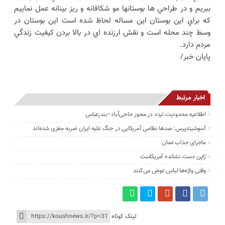
ببريم و در طراحي ها بوستانها مو شكافانه و ريز بينانه عمل نماييم
كه براي اين بوستان اين مساله لحاظ شده است اين بوستان در
وسط چند محله است و نقش ارزنده اي در بالا بردن كيفيت زندگي
مردم دارد.
پایان خبر/
اخبار مرتبط
اطلاعیه محدودیت تردد در محور حاجی‌آباد–بندرعباس
آسوشیتدپرس: صدها نظامی آمریکایی در جنگ علیه ایران ضربه مغزی شده‌اند
ماجرای جذاب عمان
ژاپن دست نشانده آمریکاست
وقتی واژه‌ها لباس عوض می‌کنند
لینک کوتاه