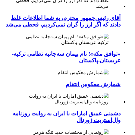
آقای رئیس‌جمهور محترم، به شما اطلاعات غلط
دادند که اگر ارز را گران نمی‌کردیم، قحطی می‌شد
«توافق مکه»؛ نام پیمان سه‌جانبه نظامی ترکیه-
عربستان-پاکستان
شمارش معکوس انتقام
دشمنی عمیق امارات با ایران به روایت روزنامه
وال‌استریت ژورنال