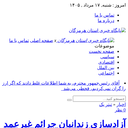
امروز : شنبه, ۱۷ مرداد , ۱۴۰۵
تماس با ما
درباره ما
x
صفحه اصلی
تماس با ما
موضوعات
صفحه نخست
سیاسی
اقتصادی
بین الملل
اجتماعی
آقای رئیس‌جمهور محترم، به شما اطلاعات غلط دادند که اگر ارز
را گران نمی‌کردیم، قحطی می‌شد_
اخبار
«
تیتر یک
0 نظر
آزادسازی زندانیان جرائم غیرعمد