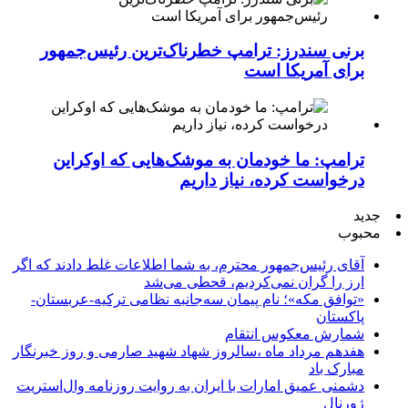
برنی سندرز: ترامپ خطرناک‌ترین رئیس‌جمهور
برای آمریکا است
ترامپ: ما خودمان به موشک‌هایی که اوکراین
درخواست کرده، نیاز داریم
جدید
محبوب
آقای رئیس‌جمهور محترم، به شما اطلاعات غلط دادند که اگر
ارز را گران نمی‌کردیم، قحطی می‌شد
«توافق مکه»؛ نام پیمان سه‌جانبه نظامی ترکیه-عربستان-
پاکستان
شمارش معکوس انتقام
هفدهم مرداد ماه ،سالروز شهاد شهید صارمی و روز خبرنگار
مبارک باد
دشمنی عمیق امارات با ایران به روایت روزنامه وال‌استریت
ژورنال