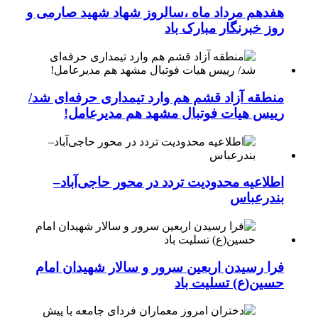
هفدهم مرداد ماه ،سالروز شهاد شهید صارمی و
روز خبرنگار مبارک باد
منطقه آزاد قشم هم وارد تیمداری حرفه‌ای شد/
رییس هیات فوتبال مشهد هم مدیرعامل!
اطلاعیه محدودیت تردد در محور حاجی‌آباد–
بندرعباس
فرا رسیدن اربعین سرور و سالار شهیدان امام
حسین(ع) تسلیت باد