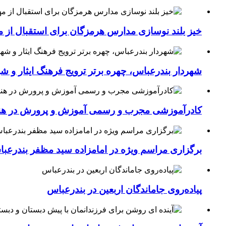
خیز بلند نوسازی مدارس هرمزگان برای استقبال از مهر؛۴۵۴ کلاس درس جدید به فضای آموزشی استان افزوده 
شهردار بندرعباس، چهره برتر ترویج فرهنگ ایثار و ش
کادرآموزشی مجرب و رسمی آموزش و پرورش در هنرست
برگزاری مراسم ویژه در امامزاده سید مظفر بندرعب
پیاده‌روی جاماندگان اربعین در بندرعباس