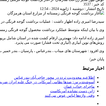
کد خبر : 3537
تاریخ انتشار : دوشنبه 1 ژانویه 2024 - 12:54
سیدرضا امیری زاده اظهار داشت : عملیات برداشت گوجه فرنگی در سطح 10 هزار هکتار از مزارع این استان شروع شده و تا اول فروردین ماه سال 1403 ادامه
وی با بیان اینکه متوسط عملکرد برداشت محصول گوجه فرنگی زمستانه 49.5 تن در هکتار می باشد ، گفت : پیش بینی می‌شود حدود 495 هزار تن محصول گوجه فرنگی از مزارع زیر کشت ب
امیری زاده ادامه داد: مهمترین ارقام کشت شده در استان شامل بریو
روش‌های نوین آبیاری (آبیاری تحت فشار) صورت می پذیرد.
وی افزود : شهرستان های میناب ، بندرعباس ، پارسیان ، بندر خمیر ،
پایان خبر/
اخبار مرتبط
اطلاعیه محدودیت تردد در محور حاجی‌آباد–بندرعباس
آسوشیتدپرس: صدها نظامی آمریکایی در جنگ علیه ایران ضربه 
ماجرای جذاب عمان
ژاپن دست نشانده آمریکاست
وقتی واژه‌ها لباس عوض می‌کنند