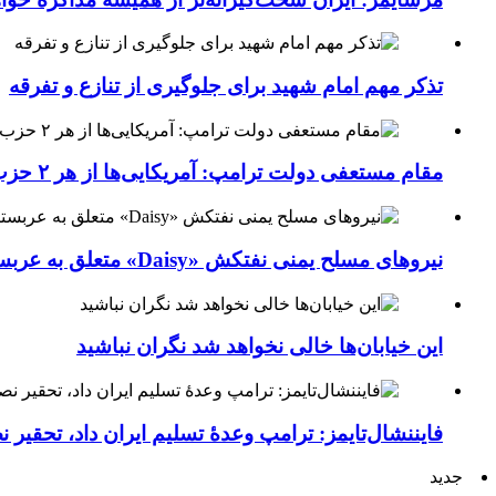
تذکر مهم امام شهید برای جلوگیری از تنازع و تفرقه
مقام مستعفی دولت ترامپ: آمریکایی‌ها از هر ۲ حزب کشور خسته شده‌اند
نیروهای مسلح یمنی نفتکش «Daisy» متعلق به عربستان سعودی را با موشک بالستیک هدف قرار داده‌اند
این خیابان‌ها خالی نخواهد شد نگران نباشید
فایننشال‌تایمز: ترامپ وعدۀ تسلیم ایران داد، تحقیر
جدید