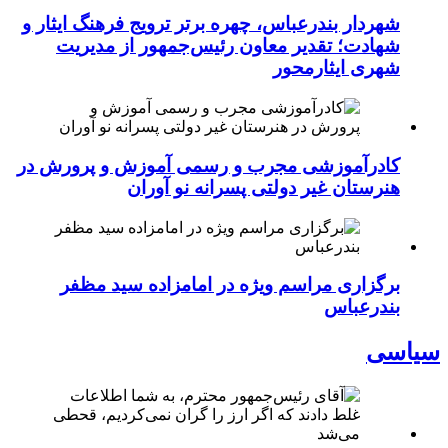
شهردار بندرعباس، چهره برتر ترویج فرهنگ ایثار و
شهادت؛ تقدیر معاون رئیس‌جمهور از مدیریت
شهری ایثارمحور
کادرآموزشی مجرب و رسمی آموزش و پرورش در
هنرستان غیر دولتی پسرانه نو آوران
برگزاری مراسم ویژه در امامزاده سید مظفر
بندرعباس
سیاسی