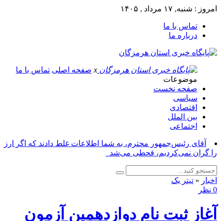
امروز : شنبه, ۱۷ مرداد , ۱۴۰۵
تماس با ما
درباره ما
x
صفحه اصلی
تماس با ما
موضوعات
صفحه نخست
سیاسی
اقتصادی
بین الملل
اجتماعی
آقای رئیس‌جمهور محترم، به شما اطلاعات غلط دادند که اگر ارز
را گران نمی‌کردیم، قحطی می‌شد_
اخبار
«
تیتر یک
0 نظر
آغاز ثبت نام دوازدهمین آزمون