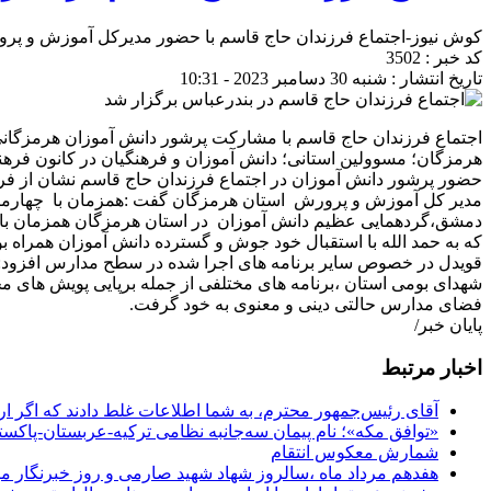
کوش نیوز-اجتماع فرزندان حاج قاسم با حضور مدیرکل آموزش و پرو
کد خبر : 3502
تاریخ انتشار : شنبه 30 دسامبر 2023 - 10:31
اجتماع فرزندان حاج قاسم با مشارکت پرشور دانش آموزان هرمزگا
هرمزگان؛ مسوولین استانی؛ دانش آموزان و فرهنگیان در کانون فرهنگ
حضور پرشور دانش آموزان در اجتماع فرزندان حاج قاسم نشان از فر
مدیر کل آموزش و پرورش استان هرمزگان گفت :همزمان با چهارمی
که به حمد الله با استقبال خود جوش و گسترده دانش آموزان همراه ب
قویدل در خصوص سایر برنامه های اجرا شده در سطح مدارس افزود:در د
شهدای بومی استان ،برنامه های مختلفی از جمله برپایی پویش های م
فضای مدارس حالتی دینی و معنوی به خود گرفت.
پایان خبر/
اخبار مرتبط
آقای رئیس‌جمهور محترم، به شما اطلاعات غلط دادند که اگر ا
«توافق مکه»؛ نام پیمان سه‌جانبه نظامی ترکیه-عربستان-پاکست
شمارش معکوس انتقام
هفدهم مرداد ماه ،سالروز شهاد شهید صارمی و روز خبرنگار مب