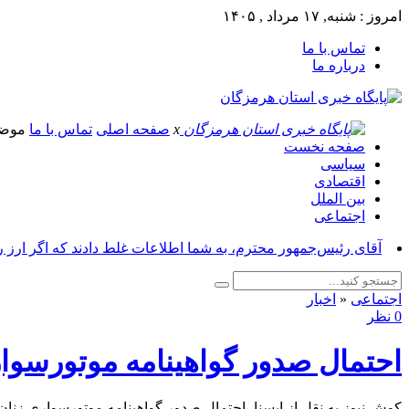
امروز : شنبه, ۱۷ مرداد , ۱۴۰۵
تماس با ما
درباره ما
x
صفحه اصلی
تماس با ما
موض
صفحه نخست
سیاسی
اقتصادی
بین الملل
اجتماعی
آقای رئیس‌جمهور محترم، به شما اطلاعات غلط دادند که اگر ارز 
اجتماعی
«
اخبار
0 نظر
احتمال صدور گواهینامه موتورسواری
کوش نیوز به نقل از ایسنا -احتمال صدور گواهینامه موتورسواری زنان ا