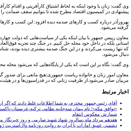
وی گفت: زنان با وجود اینکه به لحاظ اشتیاق کارآفرینی و اقدام کار
پیشنهادی در کمیسیون اقتصاد مطرح شده تا بتوانیم سقف ضمانت را ا
بهروزآذر درباره کسب و کارهای صدمه دیده افزود: این کسب و کارها
گرفته می‌شود.
معاون رییس جمهور با بیان اینکه یکی از سیاست‌هایی که دولت چهارده
استانی بلکه در داخل خود محله حل کنیم. در جنگ چند تجربه فوق‌العا
که تنها زیست می‌کردند و در این جنگ صدمه بیشتری دیده بودند، شناس
دنبال می‌شود.
وی گفت: نگاه بر این است که یکی از پایگاه‌هایی که می‌شود محله 
معاون امور زنان و خانواده ریاست جمهوری:
هیچ مانعی برای صدور گوا
مربیان صادر می‌شود.
از ظرفیت زنانی که در فدراسیون‌ها و در هیئت‌
اخبار مرتبط
آقای رئیس‌جمهور محترم، به شما اطلاعات غلط دادند که اگر ا
«توافق مکه»؛ نام پیمان سه‌جانبه نظامی ترکیه-عربستان-پاکست
شمارش معکوس انتقام
هفدهم مرداد ماه ،سالروز شهاد شهید صارمی و روز خبرنگار مب
دشمنی عمیق امارات با ایران به روایت روزنامه وال‌استریت ژو