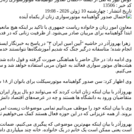
کد خبر : 13506
تاریخ انتشار : چهارشنبه 10 ژوئن 2026 - 19:08
معاون امور زنان و خانواده ریاست جمهوری با تاکید بر اینکه هیچ مان
ابتدا گواهینامه برای مربیان صادر می‌شود. از ظرفیت زنانی که در ف
زهرا بهروزآذر در حاشیه “آیین ا
انجام شده؛ متاسفانه درگیر جنگ که شدیم آموزشگاه‌ها نتوانستند خدمات
وی ادامه داد: در حال حاضر با هماهنگی صورت گرفته و قول داده شده،
هیئت‌های موتور سواری فعالند به عنوان مربی استفاده خواهد شد و سپس 
می‌کنیم.
وی اظهار کرد: سن صدور گواهینامه موتورسیکلت برای بانوان از ۱۸ سالگی امکانپذیر است.
متقاضیان ورود به دانشگاه ها هستند و چه در عرصه‌های اقتصاد دانش ب
وی با بیان اینکه خود را موظف می‌دانیم تمامی موضوعات زیست امروز 
بروند. از همه عزیزانی که در این حوزه فعال هستند کمک می‌خواهیم تا 
بهروزآذر با بیان اینکه مهم‌ترین موضوعی که پیگیری می‌کنیم، ضمانت 
است یعنی ممکن است یک خانم در یک خانواده، خانه چند میلیاردی داش