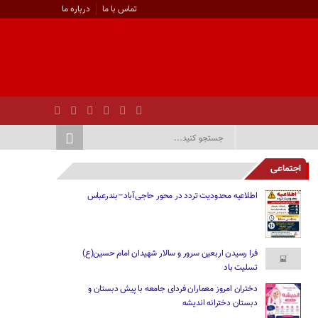
تماس با ما
درباره ما
اجتماعی
اطلاعیه محدودیت تردد در محور حاجی‌آباد–بندرعباس
فرا رسیدن اربعین سرور و سالار شهیدان امام حسین(ع)
تسلیت باد
دختران امروز معماران فردای جامعه با پیش دبستان و
دبستان دخترانه اندیشه