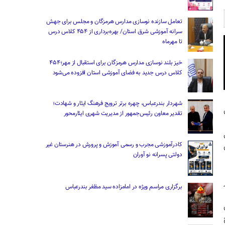
تعامل سازنده نوسازی مدارس هرمزگان و مجلس برای جهش
سرانه آموزشی شرق استان/ بهره‌برداری از ۴۵۴ کلاس درس
تا مهرماه
خیز بلند نوسازی مدارس هرمزگان برای استقبال از مهر؛۴۵۴
کلاس درس جدید به فضای آموزشی استان افزوده می‌شود
شهردار بندرعباس، چهره برتر ترویج فرهنگ ایثار و شهادت؛
تقدیر معاون رئیس‌جمهور از مدیریت شهری ایثارمحور
کادرآموزشی مجرب و رسمی آموزش و پرورش در هنرستان غیر
دولتی پسرانه نو آوران
برگزاری مراسم ویژه در امامزاده سید مظفر بندرعباس