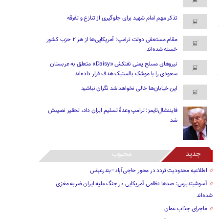
تذکر مهم امام شهید برای جلوگیری از تنازع و تفرقه
مقام مستعفی دولت ترامپ: آمریکایی‌ها از هر ۲ حزب کشور
خسته شده‌اند
نیروهای مسلح یمنی نفتکش «Daisy» متعلق به عربستان
سعودی را با موشک بالستیک هدف قرار داده‌اند
این خیابان‌ها خالی نخواهد شد نگران نباشید
فایننشال‌تایمز: ترامپ وعدۀ تسلیم ایران داد، تحقیر نصیبش
شد
جدید
محبوب
اطلاعیه محدودیت تردد در محور حاجی‌آباد–بندرعباس
آسوشیتدپرس: صدها نظامی آمریکایی در جنگ علیه ایران ضربه مغزی
شده‌اند
ماجرای جذاب عمان