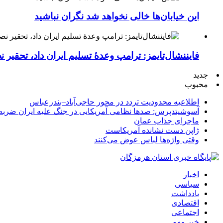
این خیابان‌ها خالی نخواهد شد نگران نباشید
فایننشال‌تایمز: ترامپ وعدۀ تسلیم ایران داد، تحقیر
جدید
محبوب
اطلاعیه محدودیت تردد در محور حاجی‌آباد–بندرعباس
آسوشیتدپرس: صدها نظامی آمریکایی در جنگ علیه ایران ضربه 
ماجرای جذاب عمان
ژاپن دست نشانده آمریکاست
وقتی واژه‌ها لباس عوض می‌کنند
اخبار
سیاسی
یادداشت
اقتصادی
اجتماعی
خبر مهم