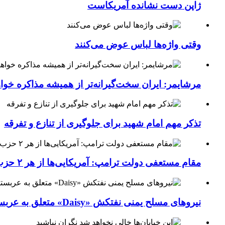
ژاپن دست نشانده آمریکاست
وقتی واژه‌ها لباس عوض می‌کنند
مرشایمر: ایران سخت‌گیرانه‌تر از همیشه مذاکره خوا
تذکر مهم امام شهید برای جلوگیری از تنازع و تفرقه
مقام مستعفی دولت ترامپ: آمریکایی‌ها از هر ۲ حزب کشور خسته شده‌اند
نیروهای مسلح یمنی نفتکش «Daisy» متعلق به عربستان سعودی را با موشک بالستیک هدف قرار داده‌اند