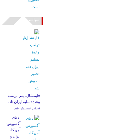
سیاسی
فایننشال‌تایمز: ترامپ
وعدۀ تسلیم ایران داد،
تحقیر نصیبش شد
ادعای
آکسیوس:
آمریکا،
ایران و