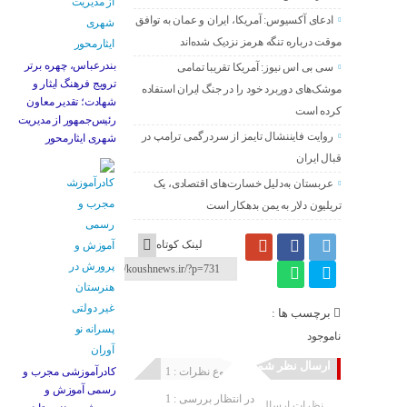
ادعای آکسیوس: آمریکا، ایران و عمان به توافق
موقت درباره تنگه هرمز نزدیک شده‌اند
بندرعباس، چهره برتر
سی بی اس نیوز: آمریکا تقریبا تمامی
ترویج فرهنگ ایثار و
موشک‌های دوربرد خود را در جنگ ایران استفاده
شهادت؛ تقدیر معاون
کرده است
رئیس‌جمهور از مدیریت
روایت فایننشال تایمز از سردرگمی ترامپ در
شهری ایثارمحور
قبال ایران
عربستان به‌دلیل خسارت‌های اقتصادی، یک
تریلیون دلار به یمن بدهکار است
لینک کوتاه
برچسب ها :
ناموجود
ارسال نظر شما
مجموع نظرات : 1
کادرآموزشی مجرب و
رسمی آموزش و
در انتظار بررسی : 1
نظرات ارسال