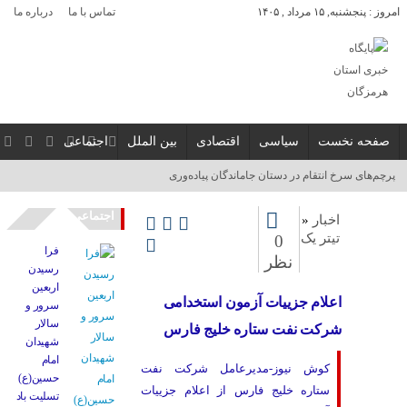
امروز : پنجشنبه, ۱۵ مرداد , ۱۴۰۵
تماس با ما
درباره ما
صفحه نخست
سیاسی
اقتصادی
بین الملل
اجتماعی
پرچم‌های سرخ انتقام در دستان جاماندگان پیاده‌وری
اربعین مردم شیراز_
اجتماعی
اخبار
«
تیتر یک
0
فرا
نظر
رسیدن
اربعین
اعلام جزییات آزمون استخدامی
سرور و
سالار
شرکت نفت ستاره خلیج فارس
شهیدان
امام
کوش نیوز-مدیرعامل شرکت نفت
حسین(ع)
ستاره خلیج فارس از اعلام جزییات
تسلیت باد