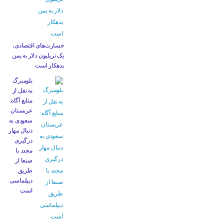
خسارت‌های اقتصادی،
یک تریلیون دلار به یمن
بدهکار است
بلومبرگ
به نقل از
منابع آگاه:
عربستان
سعودی به
دنبال مهار
درگیری
مجدد با
صنعا از
طریق
دیپلماسی
است