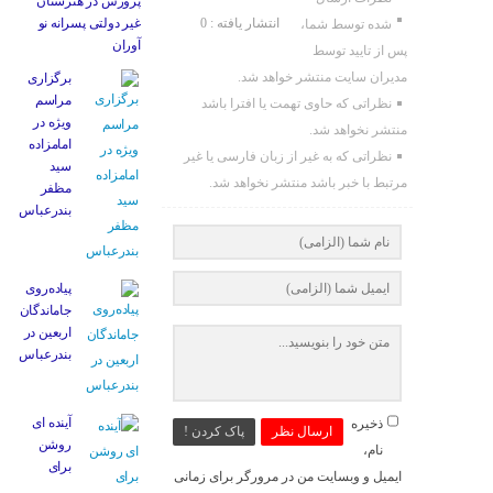
پرورش در هنرستان
انتشار یافته : 0
غیر دولتی پسرانه نو
شده توسط شما،
آوران
پس از تایید توسط
مدیران سایت منتشر خواهد شد.
برگزاری
مراسم
نظراتی که حاوی تهمت یا افترا باشد
ویژه در
منتشر نخواهد شد.
امامزاده
نظراتی که به غیر از زبان فارسی یا غیر
سید
مرتبط با خبر باشد منتشر نخواهد شد.
مظفر
بندرعباس
پیاده‌روی
جاماندگان
اربعین در
بندرعباس
آینده ای
ذخیره
ارسال نظر
پاک کردن !
روشن
نام،
برای
ایمیل و وبسایت من در مرورگر برای زمانی