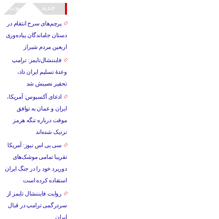
جدید
محبوب
پرچم‌های سرخ انتقام در
دستان جاماندگان پیاده‌وری
اربعین مردم شیراز
فایننشال‌تایمز: ترامپ
وعدۀ تسلیم ایران داد،
تحقیر نصیبش شد
ادعای آکسیوس: آمریکا،
ایران و عمان به توافق
موقت درباره تنگه هرمز
نزدیک شده‌اند
سی بی اس نیوز: آمریکا
تقریبا تمامی موشک‌های
دوربرد خود را در جنگ ایران
استفاده کرده است
روایت فایننشال تایمز از
سردرگمی ترامپ در قبال
ایران