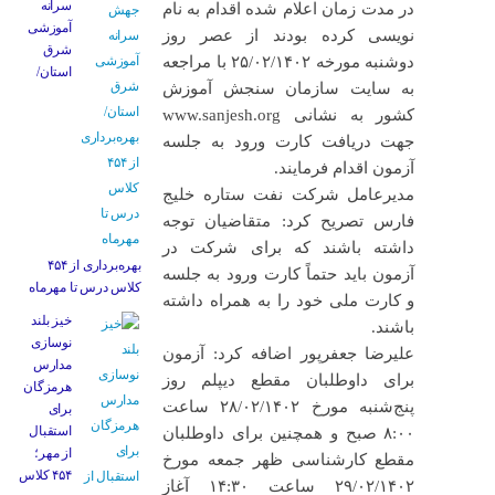
سرانه
در مدت زمان اعلام شده اقدام به نام
آموزشی
نویسی کرده بودند از عصر روز
شرق
دوشنبه مورخه ۲۵/۰۲/۱۴۰۲ با مراجعه
استان/
به سایت سازمان سنجش آموزش
کشور به نشانی www.sanjesh.org
جهت دریافت کارت ورود به جلسه
آزمون اقدام فرمایند.
مدیرعامل شرکت نفت ستاره خلیج
فارس تصریح کرد: متقاضیان توجه
داشته باشند که برای شرکت در
بهره‌برداری از ۴۵۴
آزمون باید حتماً کارت ورود به جلسه
کلاس درس تا مهرماه
و کارت ملی خود را به همراه داشته
خیز بلند
باشند.
نوسازی
علیرضا جعفرپور اضافه کرد: آزمون
مدارس
برای داوطلبان مقطع دیپلم روز
هرمزگان
پنج‌شنبه مورخ ۲۸/۰۲/۱۴۰۲ ساعت
برای
استقبال
۸:۰۰ صبح و همچنین برای داوطلبان
از مهر؛
مقطع کارشناسی ظهر جمعه مورخ
۴۵۴ کلاس
۲۹/۰۲/۱۴۰۲ ساعت ۱۴:۳۰ آغاز