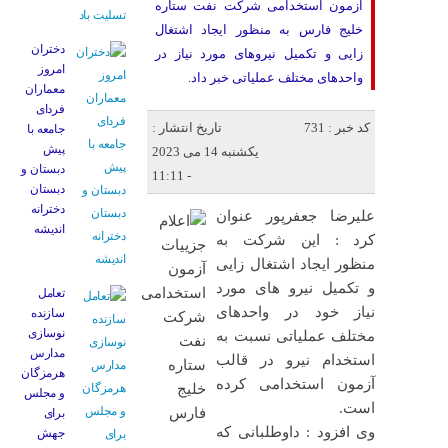
آزمون استخدامی شرکت نفت ستاره
خلیج فارس به منظور ایجاد اشتغال
دختران
زایی و تکمیل نیروهای مورد نیاز در
امروز
واحدهای مختلف عملیاتی خبر داد.
معماران
فردای
کد خبر : 731
تاریخ انتشار :
جامعه با
پیش
یکشنبه 14 می 2023
دبستان و
- 11:11
دبستان
دخترانه
علیرضا جعفرپور عنوان
اندیشه
کرد : این شرکت به
منظور ایجاد اشتغال زایی
و تکمیل نیرو های مورد
تعامل
نیاز خود در واحدهای
سازنده
نوسازی
مختلف عملیاتی نسبت به
مدارس
استخدام نیرو در قالب
هرمزگان
آزمون استخدامی کرده
و مجلس
است.
برای
وی افزود : داوطلبانی که
جهش