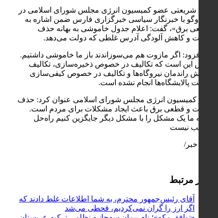
مالک شریعتی عضو کمیسیون انرژی مجلس شورای اسلامی در
گفت‌وگو با خبرنگار سیاسی خبرگزاری فارس ضمن اشاره به
«قطعی برق»، گفت: اعلام جدول خاموشی به بهانه حذف
مازوت و کاهش آلودگی آدرس غلطی که دولت می‌دهد.
وی افزود: اگر مازوت هم می‌سوزاندند باز ما خاموشی داشتیم.
علتش این است که تکالیف در خصوص ذخیره‌سازی، تکالیف
افزایش راندمان نیروگاه‌ها و تکالیف در خصوص کیفی‌سازی
سوخت پالایشگاه‌ها انجام نشده است.
عضو کمیسیون انرژی مجلس شورای اسلامی عنوان کرد: حذف
مازوت و قطعی برق باعث ایجاد مشکلات برای مردم است.
این‌که ما یک مشکل را با مشکل دیگر جایگزین کنیم راه‌حل
مناسب نیست
پایان خبر/
اخبار مرتبط
آقای رئیس‌جمهور محترم، به شما اطلاعات غلط دادند که
اگر ارز را گران نمی‌کردیم، قحطی می‌شد
«توافق مکه»؛ نام پیمان سه‌جانبه نظامی ترکیه-عربستان-