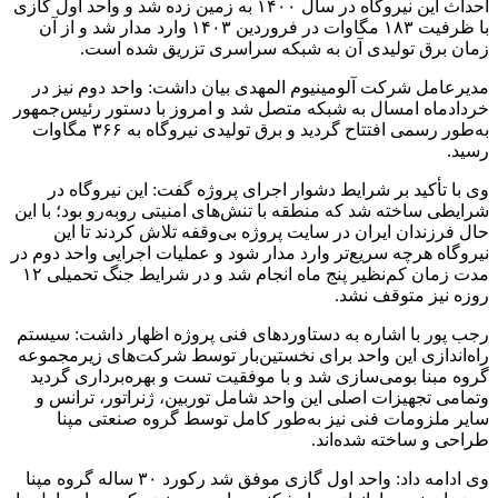
احداث این نیروگاه در سال ۱۴۰۰ به زمین زده شد و واحد اول گازی
با ظرفیت ۱۸۳ مگاوات در فروردین ۱۴۰۳ وارد مدار شد و از آن
زمان برق تولیدی آن به شبکه سراسری تزریق شده است.
مدیرعامل شرکت آلومینیوم المهدی بیان داشت: واحد دوم نیز در
خردادماه امسال به شبکه متصل شد و امروز با دستور رئیس‌جمهور
به‌طور رسمی افتتاح گردید و برق تولیدی نیروگاه به ۳۶۶ مگاوات
رسید.
وی با تأکید بر شرایط دشوار اجرای پروژه گفت: این نیروگاه در
شرایطی ساخته شد که منطقه با تنش‌های امنیتی روبه‌رو بود؛ با این
حال فرزندان ایران در سایت پروژه بی‌وقفه تلاش کردند تا این
نیروگاه هرچه سریع‌تر وارد مدار شود و عملیات اجرایی واحد دوم در
مدت زمان کم‌نظیر پنج ماه انجام شد و در شرایط جنگ تحمیلی ۱۲
روزه نیز متوقف نشد.
رجب پور با اشاره به دستاوردهای فنی پروژه اظهار داشت: سیستم
راه‌اندازی این واحد برای نخستین‌بار توسط شرکت‌های زیرمجموعه
گروه مبنا بومی‌سازی شد و با موفقیت تست و بهره‌برداری گردید
وتمامی تجهیزات اصلی این واحد شامل توربین، ژنراتور، ترانس و
سایر ملزومات فنی نیز به‌طور کامل توسط گروه صنعتی مپنا
طراحی و ساخته شده‌اند.
وی ادامه داد: واحد اول گازی موفق شد رکورد ۳۰ ساله گروه مپنا