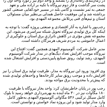
در زمان‌بندی راه‌اندازی را بشکند و واحد دوم نیز رکورد واحد اول را
پشت سر گذاشت و فاز دوم نیروگاه با تکیه بر اراده ملی و تعهد
جمعی به ثمر نشست و گامی بلند در مسیر خودکفایی صنعتی کشور
برداشته شد و این موفقیت حاصل همدلی بی‌نظیر میان مسئولان
استان و تیم‌های فنی پرتلاش مجموعه المهدی بود.
رجب‌پور با اشاره به آثار اقتصادی و صنعتی پروژه گفت: با توجه به
اینکه کل برق تولیدی نیروگاه تحویل شبکه سراسری می‌شود، این
مجموعه نقش مؤثری در کاهش ناترازی برق استان و جلوگیری از
اعمال خاموشی به مردم شریف هرمزگان داشته است.
مدیر عامل شرکت آلومینیوم المهدی همچنین گفت: افتتاح این
نیروگاه موجب افزایش تعداد دیگ‌های در مدار شرکت آلومینیوم
المهدی، رشد تولید، رونق صنایع پایین‌دستی و افزایش اشتغال شده
است.
وی افزود: ورود این نیروگاه به مدار، ظرفیت تولید برق استان را نیز
افزایش داده و موجب رونق سایر کارخانه‌ها و واحدهای تولیدی شده
که پیش‌تر با محدودیت برق مواجه بودند.
رجب پور در پایان خاطرنشان کرد: واحد بخار نیروگاه با ظرفیت
۱۸۰ مگاوات نیز در ۳۰ ماه آینده به بهره‌برداری خواهد رسید تا بلوک
کامل سیکل ترکیبی ۵۴۶ مگاواتی آلومینیوم المهدی به‌طور کامل
وارد مدار تولید شود و این پروژه نماد خواستن و توانستن است.
پایان خبر/