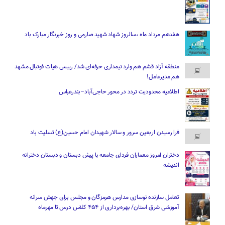
هفدهم مرداد ماه ،سالروز شهاد شهید صارمی و روز خبرنگار مبارک باد
منطقه آزاد قشم هم وارد تیمداری حرفه‌ای شد/ رییس هیات فوتبال مشهد
هم مدیرعامل!
اطلاعیه محدودیت تردد در محور حاجی‌آباد–بندرعباس
فرا رسیدن اربعین سرور و سالار شهیدان امام حسین(ع) تسلیت باد
دختران امروز معماران فردای جامعه با پیش دبستان و دبستان دخترانه
اندیشه
تعامل سازنده نوسازی مدارس هرمزگان و مجلس برای جهش سرانه
آموزشی شرق استان/ بهره‌برداری از ۴۵۴ کلاس درس تا مهرماه