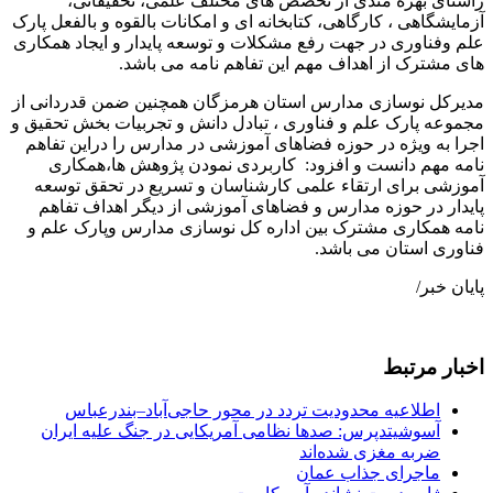
راستای بهره مندی از تخصص های مختلف علمی، تحقیقاتی،
آزمایشگاهی ، کارگاهی، کتابخانه ای و امکانات بالقوه و بالفعل پارک
علم وفناوری در جهت رفع مشکلات و توسعه پایدار و ایجاد همکاری
های مشترک از اهداف مهم این تفاهم نامه می باشد.
مدیرکل نوسازی مدارس استان هرمزگان همچنین ضمن قدردانی از
مجموعه پارک علم و فناوری ، تبادل دانش و تجربیات بخش تحقیق و
اجرا به ویژه در حوزه فضاهای آموزشی در مدارس را دراین تفاهم
نامه مهم دانست و افزود: کاربردی نمودن پژوهش ها،همکاری
آموزشی برای ارتقاء علمی کارشناسان و تسریع در تحقق توسعه
پایدار در حوزه مدارس و فضاهای آموزشی از دیگر اهداف تفاهم
نامه همکاری مشترک بین اداره کل نوسازی مدارس وپارک علم و
فناوری استان می باشد.
پایان خبر/
اخبار مرتبط
اطلاعیه محدودیت تردد در محور حاجی‌آباد–بندرعباس
آسوشیتدپرس: صدها نظامی آمریکایی در جنگ علیه ایران
ضربه مغزی شده‌اند
ماجرای جذاب عمان