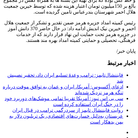
و خط کش بوده که برای تهیه این بسته ها به همراه کفش در مجموع
بالغ بر 150میلیون تومان اعتبار هزینه شده که توسط خیرین جمعیت
هلال احمر شهرستان بندرعباس تامین گردیده است.
رئیس کمیته امداد جزیره هرمز ضمن تقدیر و تشکر از جمعیت هلال
احمر و خیرین نیک اندیش ادامه داد: در حال حاضر 370 دانش آموز
در جزیره هرمز تحت حمایت این نهاد قرار دارند که از خدمات
فرهنگی، تحصیلی و حمایتی کمیته امداد بهره مند هستند.
پایان خبر/
اخبار مرتبط
فایننشال‌تایمز: ترامپ وعدۀ تسلیم ایران داد، تحقیر نصیبش
شد
ادعای آکسیوس: آمریکا، ایران و عمان به توافق موقت درباره
تنگه هرمز نزدیک شده‌اند
سی بی اس نیوز: آمریکا تقریبا تمامی موشک‌های دوربرد خود
را در جنگ ایران استفاده کرده است
روایت فایننشال تایمز از سردرگمی ترامپ در قبال ایران
عربستان به‌دلیل خسارت‌های اقتصادی، یک تریلیون دلار به
یمن بدهکار است