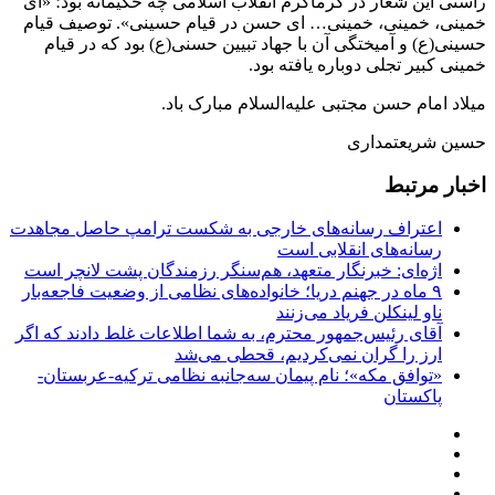
راستی این شعار در گرماگرم انقلاب اسلامی چه حکیمانه بود؛ «‌ای
خمینی، خمینی، خمینی‌…‌ ای حسن در قیام حسینی‌». توصیف قیام
حسینی‌(ع) و آمیختگی آن با جهاد تبیین حسنی‌(ع) بود که در قیام
خمینی کبیر تجلی دوباره یافته بود.
میلاد امام حسن مجتبی علیه‌السلام مبارک باد.
حسین شریعتمداری
اخبار مرتبط
اعتراف رسانه‌های خارجی به شکست ترامپ حاصل مجاهدت
رسانه‌های انقلابی است
اژه‌ای: خبرنگار متعهد، هم‌سنگر رزمندگان پشت لانچر است
۹ ماه در جهنم دریا؛ خانواده‌های نظامی از وضعیت فاجعه‌بار
ناو لینکلن فریاد می‌زنند
آقای رئیس‌جمهور محترم، به شما اطلاعات غلط دادند که اگر
ارز را گران نمی‌کردیم، قحطی می‌شد
«توافق مکه»؛ نام پیمان سه‌جانبه نظامی ترکیه-عربستان-
پاکستان