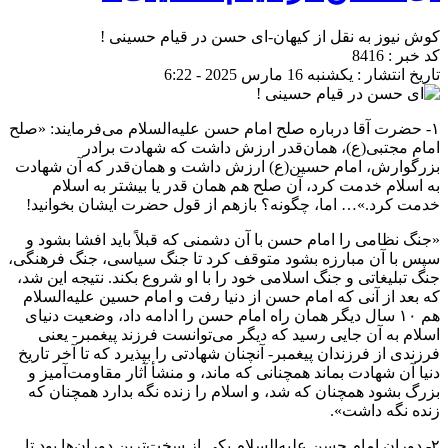
کوش نیوز به نقل از کیهان-ای حسن در قیام حسینی !
کد خبر : 8416
تاریخ انتشار : یکشنبه 16 مارس 2025 - 6:22
۱- حضرت آقا درباره صلح امام حسن علیه‌السلام می‌فرمایند: «‌صلح
امام مجتبی(ع)، همان‌قدر ارزش داشت که شهادت برادر
بزرگوارش، امام حسین(ع) ارزش داشت و همان‌قدر که آن شهادت
به اسلام خدمت کرد، آن صلح هم همان قدر یا بیشتر به اسلام
خدمت کرد.»‌… اما، چگونه؟ بازهم از قول حضرت ایشان بخوانید!
«‌جنگ نظامی را امام حسن با آن دشمنی که قبلاً باید افشا بشود و
سپس با آن مبارزه بشود متوقف کرد تا جنگ سیاسی، جنگ فرهنگی،
جنگ تبلیغاتی و جنگ اسلامی خود را با او شروع بکند. نتیجه این شد،
که بعد از آنی که امام حسن از دنیا رفت و امام حسین علیه‌السلام
هم ۱۰ سال دیگر همان راه امام حسن را ادامه داد، وضعیت دنیای
اسلام به آن جایی رسید که دیگر می‌توانست فرزند پیغمبر- یعنی
فرزندی از فرزندان پیغمبر- آنچنان شهادتی را بپذیرد که تا آخر تاریخ
دنیا آن شهادت بماند همچنانی که ماند، و منشأ آثار مقاومت‌آمیز و
بزرگ بشود همچنان که شد، و اسلام را زنده نگه بدارد همچنان که
زنده نگه داشت‌».
۲- دوران امام حسن علیه‌السلام یکی از سخت‌ترین دوران‌ها بود تا