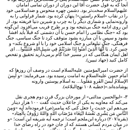
آنجا که به قول حضرت آقا این دوران از دوران تمامی امامان
علیهم‌السلام سخت‌تر بود. دشمن چهره منحوس و ضد‌اسلامی خود
را در نقاب «‌اسلام راستین‌»‌! پنهان کرده بود. شمار فراوانی را به
وارونه‌نمایی و شماری دیگر را به چرب و شیرین دنیا فریفته بود. از
این روی ادامه جنگ بی‌نتیجه بود و بر طرح فریب می‌افزود. این‌گونه
بود که «‌جنگ نظامی را امام حسن با آن دشمنی که قبلاً باید افشا
بشود و سپس با آن مبارزه بشود متوقف کرد تا جنگ سیاسی، جنگ
فرهنگی، جنگ تبلیغاتی و جنگ اسلامی خود را با او شروع بکند‌» و
چنین کرد. يَا أَيُّهَا الَّذِينَ آمَنُوا إِذَا ضَرَبْتُمْ فِي سَبِيلِ‌اللهِ فَتَبَيَّنُوا‌… ‌ای
اهل ایمان هنگامی که در مسیر خدا گام برمی‌دارید تحقیق و تفحص
کامل کنید (جهاد تبیین‌).
از حضرت امیرالمؤمنین علیه‌السلام است در وصف آن روزها که
امام حسن علیه‌السلام به امامت رسیده بود. می‌فرمایند: «‌و لُبِسَ
الإسلامُ لُبسَ الفَروِ مَقلُوبا‌… به اسلام پوستین وارونه
پوشانده‌اند.‌»(خطبه ۱۰۸ نهج‌البلاغه)‌.
۳- «‌ابوالحسن مدائنی‌» از مورخان بزرگ قرن دوم هجری نقل
می‌کند که معاویه به یکی از جاعلان حدیث گفت ۱۰۰ هزار دینار
می‌دهم این حدیث را جعل کنی که پیامبر‌(ص) فرموده‌اند آیه «وَمِنَ
النَّاسِ مَن یَشْرِی نَفْسَهُ ابْتِغَاء مَرْضَاتِ اللهِ وَاللهُ رَؤُوفٌ بِالْعِبَاد‌»
(بقره/۲۰۷‌) درباره ابن‌ملجم است! ترجمه آیه شریفه این است؛ «‌و
در میان مردم کسانی هستند که از جان خود در راه رضای خدا
می‌گذرند و خدا نسبت به این‌گونه از بندگان، رئوف و مهربان است.»