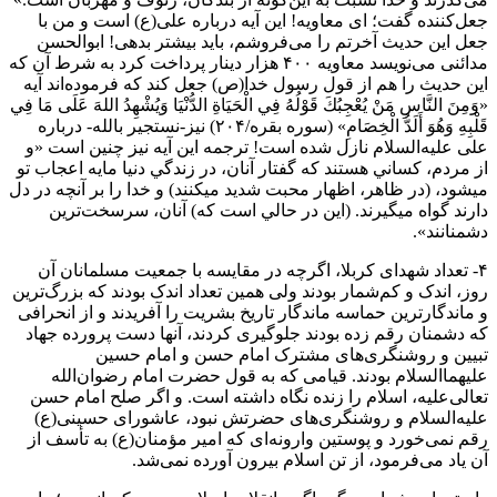
جعل‌کننده گفت؛ ‌ای معاویه! این آیه درباره علی‌(ع) است و من با
جعل این حدیث آخرتم را می‌فروشم، باید بیشتر بدهی! ابوالحسن
مدائنی می‌نویسد معاویه ۴۰۰ هزار دینار پرداخت کرد به شرط آن که
این حدیث را هم از قول رسول خدا‌(ص) جعل کند که فرموده‌اند آیه
«‌وَمِنَ النَّاسِ مَنْ يُعْجِبُكَ قَوْلُهُ فِي الْحَيَاةِ الدُّنْيَا وَيُشْهِدُ اللهَ عَلَى مَا فِي
قَلْبِهِ وَهُوَ أَلَدُّ الْخِصَامِ‌» (سوره بقره/۲۰۴) نیز-‌نستجیر بالله- درباره
علی علیه‌السلام نازل شده است! ترجمه این آیه نیز چنین است «‌و
از مردم، كساني هستند كه گفتار آنان، در زندگي دنيا مايه اعجاب تو
مي‏شود، (در ظاهر، اظهار محبت شديد مي‏كنند) و خدا را بر آنچه در دل
دارند گواه مي‏گيرند. (اين در حالي است كه) آنان، سرسخت‌ترين
دشمنانند‌».
۴- تعداد شهدای کربلا، اگرچه در مقایسه با جمعیت مسلمانان آن
روز، اندک و کم‌شمار بودند ولی همین تعداد اندک بودند که بزرگ‌ترین
و ماندگارترین حماسه ماندگار تاریخ بشریت را آفریدند و از انحرافی
که دشمنان رقم زده بودند جلوگیری کردند، آنها دست پرورده جهاد
تبیین و روشنگری‌های مشترک امام حسن و امام حسین
علیهماالسلام بودند. قیامی که به قول حضرت امام رضوان‌الله
تعالی‌علیه، اسلام را زنده نگاه داشته است. و اگر صلح امام حسن
علیه‌السلام و روشنگری‌های حضرتش نبود، عاشورای حسینی‌(ع)
رقم نمی‌خورد و پوستین وارونه‌ای که امیر مؤمنان‌(ع) به تأسف از
آن یاد می‌فرمود، از تن اسلام بیرون آورده نمی‌شد.