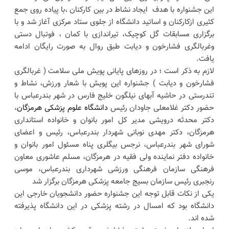
این جشنواره با هدف ایجاد نشاط در بین کارکنان ،با پیاده روی جمع
کثیری ازکارکنان و اساتید دانشگاه از جلوی ستاد مرکزی آغاز شد و با
برگزاری مسابقات گل کوچیک، تیراندازی با کمان ، فوتبال دستی
وغربالگری فشارخون و دیابت طبق روال به صورت رایگان ادامه
یافت.
لازم به ذکر است ؛ در روزهای پایانی پویش ملی سلامت ( غربالگری
فشارخون و دیابت ) جشنواره این پویش با شعار ورزش، نشاط و
تندرستی در حاشیه آبهای نیلگون خلیج فارس در شهر بندرعباس با
حضور دکتر غلامعلی جاودان رئیس
دانشگاه علوم پزشکی هرمزگان
،
دکتر محدثه درویشی مدیر کل امور بانوان و خانواده استانداری
هرمزگان، دکتر مهدی نوبانی شهردار بندرعباس، رئیس و اعضای
شورای شهر بندرعباس، نرجس بیگلری پناه مسئول امور بانوان و
خانواده دفتر نماینده ولی فقیه در هرمزگان، مسلم عاشوری معاون
فرهنگی سازمان فرهنگی ورزشی شهرداری بندرعباس، موسی
رنجبری رئیس سازمان بسیج جامعه پزشکی هرمزگان برگزار شد
یکی از نکات قابل توجه این جشنواره حضور دانشجویان خارجی این
دانشگاه بود که امسال در رشته پزشکی در این دانشگاه پذیرفته
شده اند.