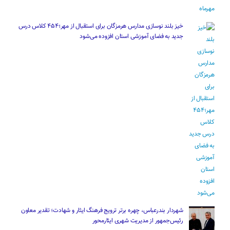
خیز بلند نوسازی مدارس هرمزگان برای استقبال از مهر؛۴۵۴ کلاس درس
جدید به فضای آموزشی استان افزوده می‌شود
شهردار بندرعباس، چهره برتر ترویج فرهنگ ایثار و شهادت؛ تقدیر معاون
رئیس‌جمهور از مدیریت شهری ایثارمحور