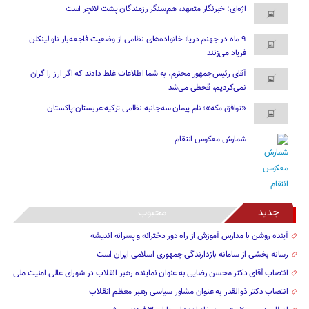
اژه‌ای: خبرنگار متعهد، هم‌سنگر رزمندگان پشت لانچر است
۹ ماه در جهنم دریا؛ خانواده‌های نظامی از وضعیت فاجعه‌بار ناو لینکلن
فریاد می‌زنند
آقای رئیس‌جمهور محترم، به شما اطلاعات غلط دادند که اگر ارز را گران
نمی‌کردیم، قحطی می‌شد
«توافق مکه»؛ نام پیمان سه‌جانبه نظامی ترکیه-عربستان-پاکستان
شمارش معکوس انتقام
جدید
محبوب
آینده روشن با مدارس آموزش از راه دور دخترانه و پسرانه اندیشه
رسانه بخشی از سامانه بازدارندگی جمهوری اسلامی ایران است
انتصاب آقای دکتر محسن رضایی به عنوان نماینده رهبر انقلاب در شورای عالی امنیت ملی
انتصاب دکتر ذوالقدر به عنوان مشاور سیاسی رهبر معظم انقلاب