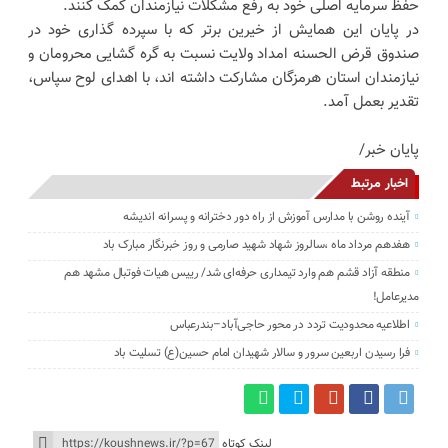
حفظ سرمایه اصلی خود به رفع مشکلات نیازمندان کمک کنند.
در پایان این همایش از خیرین برتر که با سپرده گذاری خود در
صندوق قرض الحسنه امداد ولایت نسبت به گره گشایی محرومان و
نیازمندان استان هرمزگان مشارکت داشته اند، با اهدای لوح سپاس،
تقدیر بعمل آمد.
پایان خبر/
اخبار مرتبط
آینده روشن با مدارس آموزش از راه دور دخترانه و پسرانه اندیشه
هفدهم مرداد ماه ،سالروز شهاد شهید صارمی و روز خبرنگار مبارک باد
منطقه آزاد قشم هم وارد تیمداری حرفه‌ای شد/ رییس هیات فوتبال مشهد هم
مدیرعامل!
اطلاعیه محدودیت تردد در محور حاجی‌آباد–بندرعباس
فرا رسیدن اربعین سرور و سالار شهیدان امام حسین(ع) تسلیت باد
لینک کوتاه